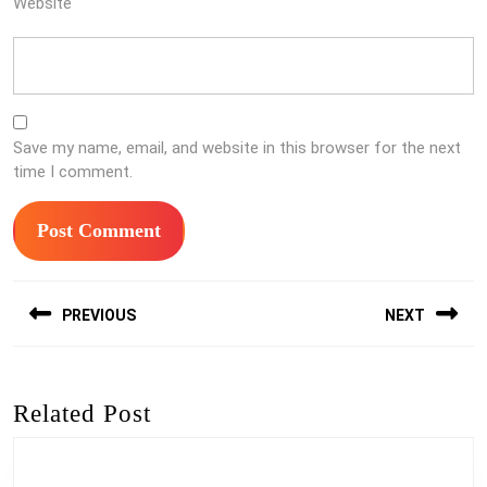
Website
Save my name, email, and website in this browser for the next
time I comment.
Post
PREVIOUS
NEXT
navigation
Previous
Next
post:
post:
Related Post