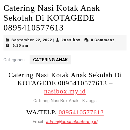
Catering Nasi Kotak Anak
Sekolah Di KOTAGEDE
0895410577613
September
knasibox
September 22, 2022
knasibox
0 Comment
|
|
|
22,
6:20 am
2022
Categories:
CATERING ANAK
Catering Nasi Kotak Anak Sekolah Di
KOTAGEDE 0895410577613 –
nasibox.my.id
Catering Nasi Box Anak TK Jogja
WA/TELP.
0895410577613
Email :
admin@amanahcatering.id