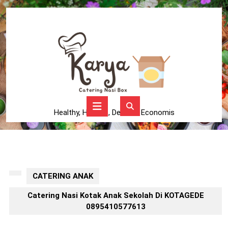
Skip
to
content
Skip
to
content
Open
Button
Healthy, Higienis, Delicius, Economis
CATERING ANAK
Catering Nasi Kotak Anak Sekolah Di KOTAGEDE
0895410577613