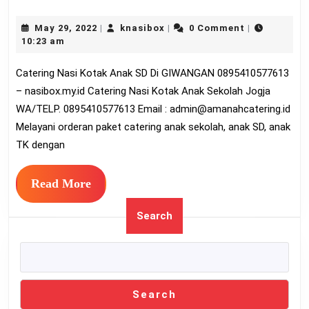
Nasi
May
knasibox
May 29, 2022
knasibox
0 Comment
|
|
|
Kotak
29,
10:23 am
Anak
2022
Catering Nasi Kotak Anak SD Di GIWANGAN 0895410577613
SD
– nasibox.my.id Catering Nasi Kotak Anak Sekolah Jogja
Di
WA/TELP. 0895410577613 Email :
admin@amanahcatering.id
GIWA
Melayani orderan paket catering anak sekolah, anak SD, anak
089541
TK dengan
Read
Read More
More
Search
Search