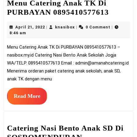
Menu Catering Anak TK Di
Menu
PURBAYAN 0895410577613
Caterin
April
knasibox
April 21, 2022
knasibox
0 Comment
|
|
|
Anak
21,
8:46 am
TK
2022
Menu Catering Anak TK Di PURBAYAN 0895410577613 –
Di
nasibox.my.id Catering Nasi Bento Anak Sekolah Jogja
PURBA
WA/TELP. 0895410577613 Email :
admin@amanahcatering.id
089541
Menerima orderan paket catering anak sekolah, anak SD,
anak TK dengan menu
Read
Read More
More
Catering Nasi Bento Anak SD Di