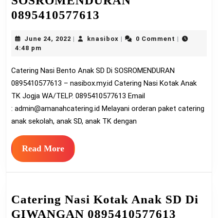
SOSROMENDURAN
Catering
0895410577613
Nasi
June
knasibox
June 24, 2022
knasibox
0 Comment
|
|
|
Bento
24,
4:48 pm
Anak
2022
Catering Nasi Bento Anak SD Di SOSROMENDURAN
SD
0895410577613 – nasibox.my.id Catering Nasi Kotak Anak
Di
TK Jogja WA/TELP. 0895410577613 Email
SOSROMENDURA
:
admin@amanahcatering.id
Melayani orderan paket catering
0895410577613
anak sekolah, anak SD, anak TK dengan
Read
Read More
More
Catering Nasi Kotak Anak SD Di
Cateri
GIWANGAN 0895410577613