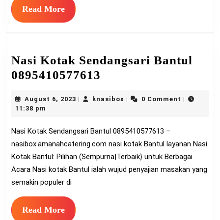
Read
Read More
More
Nasi Kotak Sendangsari Bantul
Nasi
0895410577613
Kotak
August
knasibox
August 6, 2023
knasibox
0 Comment
|
|
|
Sendangsari
6,
11:38 pm
Bantul
2023
Nasi Kotak Sendangsari Bantul 0895410577613 –
0895410577613
nasibox.amanahcatering.com nasi kotak Bantul layanan Nasi
Kotak Bantul: Pilihan (Sempurna|Terbaik} untuk Berbagai
Acara Nasi kotak Bantul ialah wujud penyajian masakan yang
semakin populer di
Read
Read More