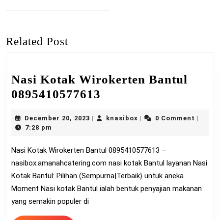
navigation
Previous
post:
Related Post
Nasi Kotak Wirokerten Bantul
Nasi
0895410577613
Kotak
December
knasibox
December 20, 2023
knasibox
0 Comment
|
|
|
Wirokerten
20,
7:28 pm
Bantul
2023
Nasi Kotak Wirokerten Bantul 0895410577613 –
0895410577613
nasibox.amanahcatering.com nasi kotak Bantul layanan Nasi
Kotak Bantul: Pilihan (Sempurna|Terbaik} untuk aneka
Moment Nasi kotak Bantul ialah bentuk penyajian makanan
yang semakin populer di