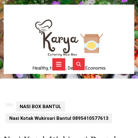
Skip
to
content
Skip
to
content
Open
Button
Healthy, Higienis, Delicius, Economis
NASI BOX BANTUL
Nasi Kotak Wukirsari Bantul 0895410577613