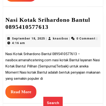
More
Nasi Kotak Srihardono Bantul
Nasi
0895410577613
Kotak
September
knasibox
September 18, 2025
knasibox
0 Comment
|
|
|
Srihardono
18,
4:16 am
Bantul
2025
Nasi Kotak Srihardono Bantul 0895410577613 –
0895410577613
nasibox.amanahcatering.com nasi kotak Bantul layanan Nasi
Kotak Bantul: Pilihan (Sempurna|Terbaik} untuk aneka
Moment Nasi kotak Bantul adalah bentuk penyajian makanan
yang semakin populer di
Read
Read More
More
Search