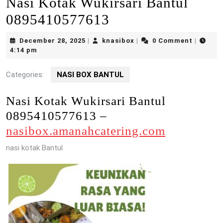
Nasi Kotak Wukirsari Bantul
0895410577613
December
knasibox
December 28, 2025
knasibox
0 Comment
|
|
|
28,
4:14 pm
2025
Categories:
NASI BOX BANTUL
Nasi Kotak Wukirsari Bantul
0895410577613 –
nasibox.amanahcatering.com
nasi kotak Bantul