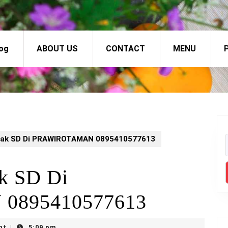
og
ABOUT US
CONTACT
MENU
P
Anak SD Di PRAWIROTAMAN 0895410577613
ak SD Di
0895410577613
nt
5:09 pm
|