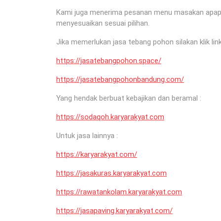
Kami juga menerima pesanan menu masakan apapun 
menyesuaikan sesuai pilihan.
Jika memerlukan jasa tebang pohon silakan klik link
https://jasatebangpohon.space/
https://jasatebangpohonbandung.com/
Yang hendak berbuat kebajikan dan beramal :
https://sodaqoh.karyarakyat.com
Untuk jasa lainnya :
https://karyarakyat.com/
https://jasakuras.karyarakyat.com
https://rawatankolam.karyarakyat.com
https://jasapaving.karyarakyat.com/