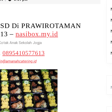
nak SD Di PRAWIROTAMAN
613 –
nasibox.my.id
Kotak Anak Sekolah Jogja
.
0895410577613
n@amanahcatering.id