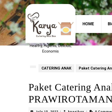
Skip
to
content
Skip
HOME
Bl
to
content
Healthy, Higienis, Delicius,
Economis
CATERING ANAK
Paket Catering 
Paket Catering An
PRAWIROTAMAN 
July
knasibox
July 15, 2022
knasibox
0 Comme
|
|