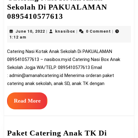
Sekolah Di PAKUALAMAN
Catering
0895410577613
Nasi
June
knasibox
June 10, 2022
knasibox
0 Comment
|
|
|
Kotak
10,
1:12 am
Anak
2022
Catering Nasi Kotak Anak Sekolah Di PAKUALAMAN
Sekolah
0895410577613 – nasibox.my.id Catering Nasi Box Anak
Di
Sekolah Jogja WA/TELP. 0895410577613 Email
PAKUALAMAN
:
admin@amanahcatering.id
Menerima orderan paket
0895410577613
catering anak sekolah, anak SD, anak TK dengan
Read
Read More
More
Paket Catering Anak TK Di