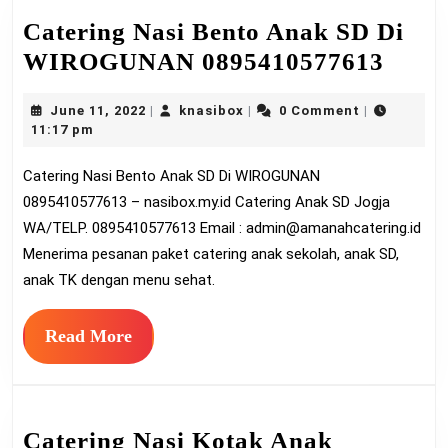
Catering Nasi Bento Anak SD Di
Cater
WIROGUNAN 0895410577613
Nasi
June
knasibox
June 11, 2022
knasibox
0 Comment
|
|
|
Bent
11,
11:17 pm
Anak
2022
Catering Nasi Bento Anak SD Di WIROGUNAN
SD
0895410577613 – nasibox.my.id Catering Anak SD Jogja
Di
WA/TELP. 0895410577613 Email :
admin@amanahcatering.id
WIR
Menerima pesanan paket catering anak sekolah, anak SD,
0895
anak TK dengan menu sehat.
Read
Read More
More
Catering Nasi Kotak Anak