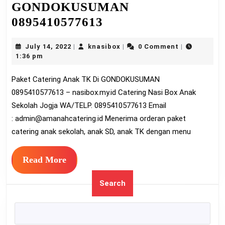
GONDOKUSUMAN
Paket
0895410577613
Catering
July
knasibox
July 14, 2022
knasibox
0 Comment
|
|
|
Anak
14,
1:36 pm
TK
2022
Paket Catering Anak TK Di GONDOKUSUMAN
Di
0895410577613 – nasibox.my.id Catering Nasi Box Anak
GONDOKUSUMAN
Sekolah Jogja WA/TELP. 0895410577613 Email
0895410577613
:
admin@amanahcatering.id
Menerima orderan paket
catering anak sekolah, anak SD, anak TK dengan menu
Read
Read More
More
Search