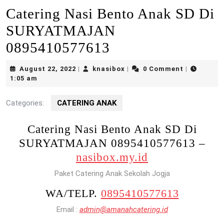
Catering Nasi Bento Anak SD Di
SURYATMAJAN
0895410577613
August
knasibox
August 22, 2022
knasibox
0 Comment
|
|
|
22,
1:05 am
2022
Categories:
CATERING ANAK
Catering Nasi Bento Anak SD Di
SURYATMAJAN 0895410577613 –
nasibox.my.id
Paket Catering Anak Sekolah Jogja
WA/TELP.
0895410577613
Email :
admin@amanahcatering.id