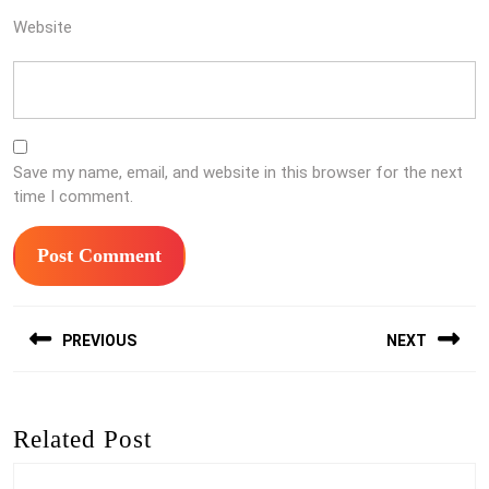
Website
Save my name, email, and website in this browser for the next
time I comment.
Post
PREVIOUS
NEXT
navigation
Previous
Next
post:
post:
Related Post