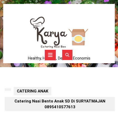
Skip
to
content
Skip
to
content
Open
Button
Healthy, Higienis, Delicius, Economis
CATERING ANAK
Catering Nasi Bento Anak SD Di SURYATMAJAN
0895410577613