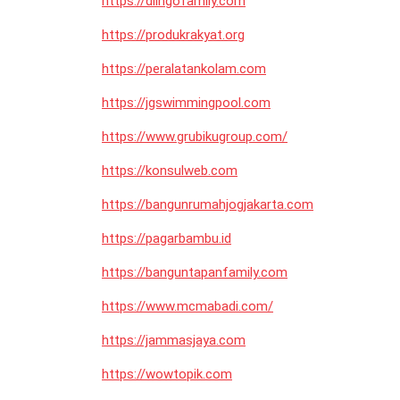
https://dlingofamily.com
https://produkrakyat.org
https://peralatankolam.com
https://jgswimmingpool.com
https://www.grubikugroup.com/
https://konsulweb.com
https://bangunrumahjogjakarta.com
https://pagarbambu.id
https://banguntapanfamily.com
https://www.mcmabadi.com/
https://jammasjaya.com
https://wowtopik.com