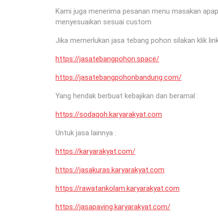
Kami juga menerima pesanan menu masakan apapun 
menyesuaikan sesuai custom.
Jika memerlukan jasa tebang pohon silakan klik link
https://jasatebangpohon.space/
https://jasatebangpohonbandung.com/
Yang hendak berbuat kebajikan dan beramal :
https://sodaqoh.karyarakyat.com
Untuk jasa lainnya :
https://karyarakyat.com/
https://jasakuras.karyarakyat.com
https://rawatankolam.karyarakyat.com
https://jasapaving.karyarakyat.com/