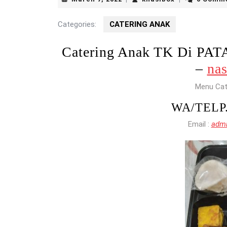
7,
2022
Categories:
CATERING ANAK
Catering Anak TK Di P
–
nas
Menu Cat
WA/TELP
Email :
admi