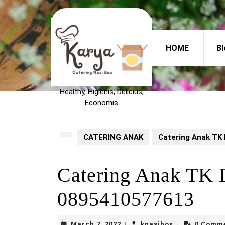
Skip
to
content
Skip
HOME
Bl
to
content
Healthy, Higienis, Delicius,
Economis
CATERING ANAK
Catering Anak T
Catering Anak T
0895410577613
March
knasibox
March 7, 2022
knasibox
0 Comm
|
|