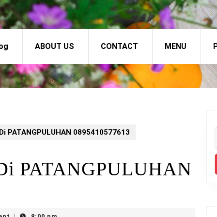
og
ABOUT US
CONTACT
MENU
P
K Di PATANGPULUHAN 0895410577613
K Di PATANGPULUHAN
ent
8:00 pm
|