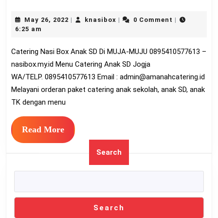
Nasi
May
knasibox
May 26, 2022
knasibox
0 Comment
|
|
|
Box
26,
6:25 am
Anak
2022
Catering Nasi Box Anak SD Di MUJA-MUJU 0895410577613 –
SD
nasibox.my.id Menu Catering Anak SD Jogja
Di
WA/TELP. 0895410577613 Email :
admin@amanahcatering.id
MUJA
Melayani orderan paket catering anak sekolah, anak SD, anak
MUJ
TK dengan menu
08954
Read
Read More
More
Search
Search