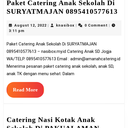
Paket Catering Anak Sekolah Di
Pa
SURYATMAJAN 0895410577613
Ca
August
knasibox
August 12, 2022
knasibox
0 Comment
|
|
|
An
12,
3:11 pm
Se
2022
Paket Catering Anak Sekolah Di SURYATMAJAN
Di
0895410577613 – nasibox.my.id Catering Anak SD Jogja
SU
WA/TELP. 0895410577613 Email :
admin@amanahcatering.id
08
Menerima pesanan paket catering anak sekolah, anak SD,
anak TK dengan menu sehat. Dalam
Read
Read More
More
Catering Nasi Kotak Anak