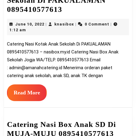
Sekolah Di PAKUALAMAN
Catering
0895410577613
Nasi
June
knasibox
June 10, 2022
knasibox
0 Comment
|
|
|
Kotak
10,
1:12 am
Anak
2022
Catering Nasi Kotak Anak Sekolah Di PAKUALAMAN
Sekolah
0895410577613 – nasibox.my.id Catering Nasi Box Anak
Di
Sekolah Jogja WA/TELP. 0895410577613 Email
PAKUALAMAN
:
admin@amanahcatering.id
Menerima orderan paket
0895410577613
catering anak sekolah, anak SD, anak TK dengan
Read
Read More
More
Catering Nasi Box Anak SD Di
Cater
MUJA-MUJU 0895410577613