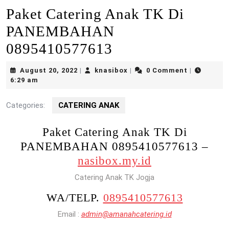
Paket Catering Anak TK Di
PANEMBAHAN
0895410577613
August
knasibox
August 20, 2022
knasibox
0 Comment
|
|
|
20,
6:29 am
2022
Categories:
CATERING ANAK
Paket Catering Anak TK Di
PANEMBAHAN 0895410577613 –
nasibox.my.id
Catering Anak TK Jogja
WA/TELP.
0895410577613
Email :
admin@amanahcatering.id