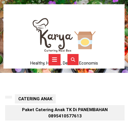
Skip
to
content
Skip
to
content
Open
Button
Healthy, Higienis, Delicius, Economis
CATERING ANAK
Paket Catering Anak TK Di PANEMBAHAN
0895410577613