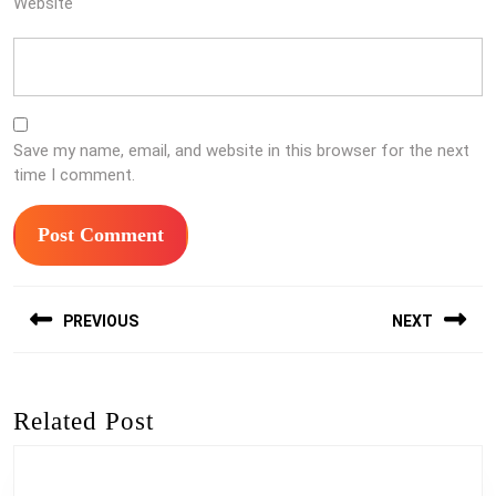
Website
Save my name, email, and website in this browser for the next
time I comment.
Post
PREVIOUS
NEXT
navigation
Previous
Next
post:
post:
Related Post