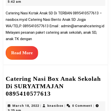
28,
5:42 am
Anak
2022
Catering Nasi Kotak Anak SD Di TERBAN 0895410577613 –
SD
nasibox.my.id Catering Nasi Bento Anak SD Jogja
Di
WA/TELP. 0895410577613 Email :
admin@amanahcatering.id
TERBAN
Melayani pesanan paket catering anak sekolah, anak SD,
089541057
anak TK dengan
Read
Read More
More
Catering Nasi Box Anak Sekolah
Di SURYATMAJAN
Catering
0895410577613
Nasi
March
knasibox
March 18, 2022
knasibox
0 Comment
|
|
|
Box
18,
3:25 pm