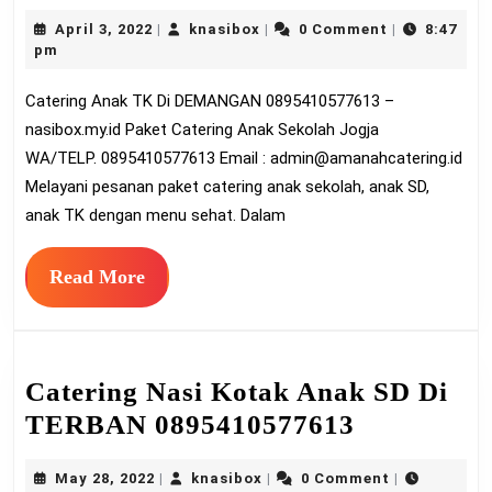
Anak
April
knasibox
April 3, 2022
knasibox
0 Comment
8:47
|
|
|
TK
3,
pm
Di
2022
Catering Anak TK Di DEMANGAN 0895410577613 –
DEMA
nasibox.my.id Paket Catering Anak Sekolah Jogja
08954
WA/TELP. 0895410577613 Email :
admin@amanahcatering.id
Melayani pesanan paket catering anak sekolah, anak SD,
anak TK dengan menu sehat. Dalam
Read
Read More
More
Catering Nasi Kotak Anak SD Di
Catering
TERBAN 0895410577613
Nasi
May
knasibox
May 28, 2022
knasibox
0 Comment
|
|
|
Kotak