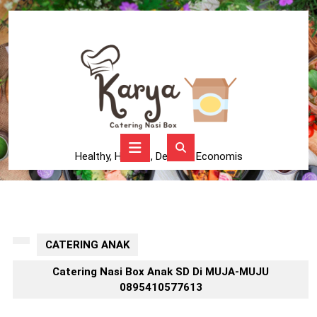
Skip
to
content
Skip
to
content
Open
Button
Healthy, Higienis, Delicius, Economis
CATERING ANAK
Catering Nasi Box Anak SD Di MUJA-MUJU
0895410577613