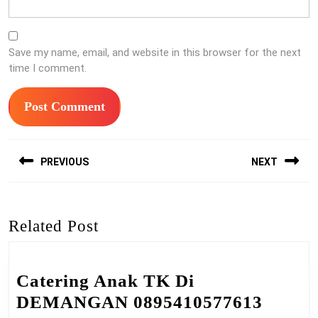
Save my name, email, and website in this browser for the next
time I comment.
Post
PREVIOUS
NEXT
navigation
Previous
Next
post:
post:
Related Post
Catering Anak TK Di
Cateri
DEMANGAN 0895410577613