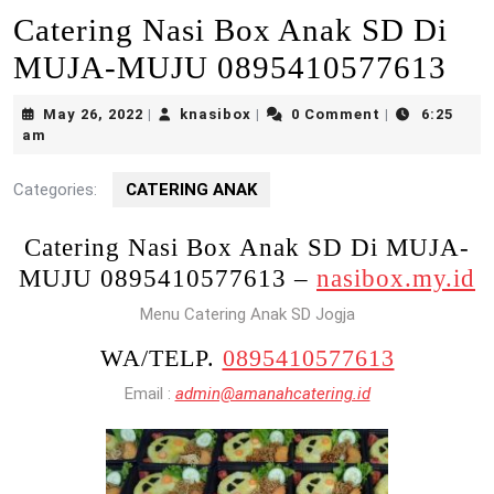
Catering Nasi Box Anak SD Di
MUJA-MUJU 0895410577613
May
knasibox
May 26, 2022
knasibox
0 Comment
6:25
|
|
|
26,
am
2022
Categories:
CATERING ANAK
Catering Nasi Box Anak SD Di MUJA-
MUJU 0895410577613 –
nasibox.my.id
Menu Catering Anak SD Jogja
WA/TELP.
0895410577613
Email :
admin@amanahcatering.id