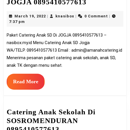
Paket
JOGJA 0895410577613
Catering
March
knasibox
March 19, 2022
knasibox
0 Comment
|
|
|
Anak
19,
7:37 pm
SD
2022
Paket Catering Anak SD Di JOGJA 0895410577613 –
Di
nasibox.my.id Menu Catering Anak SD Jogja
JOGJA
WA/TELP. 0895410577613 Email :
admin@amanahcatering.id
0895410577
Menerima pesanan paket catering anak sekolah, anak SD,
anak TK dengan menu sehat.
Read
Read More
More
Catering Anak Sekolah Di
SOSROMENDURAN
Catering
0895410577613