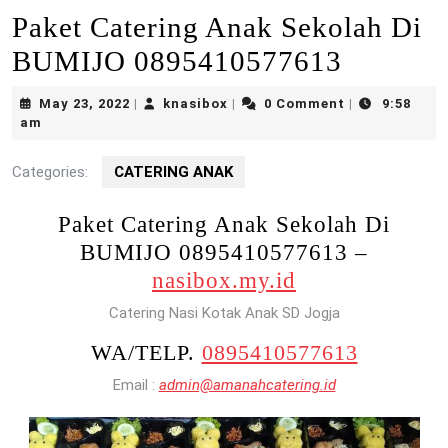
Paket Catering Anak Sekolah Di
BUMIJO 0895410577613
May
knasibox
May 23, 2022
knasibox
0 Comment
9:58
|
|
|
23,
am
2022
Categories:
CATERING ANAK
Paket Catering Anak Sekolah Di
BUMIJO 0895410577613 –
nasibox.my.id
Catering Nasi Kotak Anak SD Jogja
WA/TELP.
0895410577613
Email :
admin@amanahcatering.id