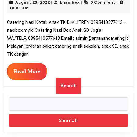
August
knasibox
August 23, 2022
knasibox
0 Comment
|
|
|
Kotak
23,
10:05 am
Anak
2022
Catering Nasi Kotak Anak TK Di KLITREN 0895410577613 –
TK
nasibox.my.id Catering Nasi Box Anak SD Jogja
Di
WA/TELP. 0895410577613 Email :
admin@amanahcatering.id
KLITRE
Melayani orderan paket catering anak sekolah, anak SD, anak
08954105
TK dengan
Read
Read More
More
Search
Search