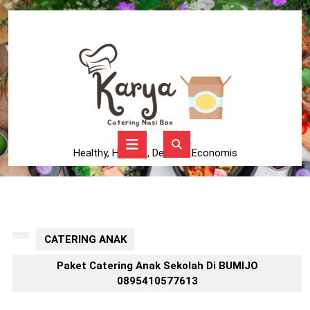
Skip
to
content
Skip
to
content
Open
Button
Healthy, Higienis, Delicius, Economis
CATERING ANAK
Paket Catering Anak Sekolah Di BUMIJO
0895410577613