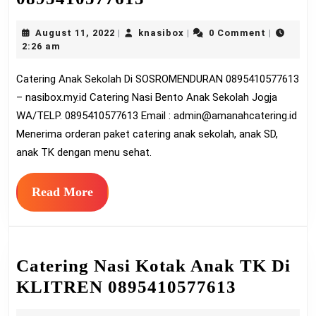
Anak
August
knasibox
August 11, 2022
knasibox
0 Comment
|
|
|
Sekolah
11,
2:26 am
Di
2022
Catering Anak Sekolah Di SOSROMENDURAN 0895410577613
SOSROMENDURA
– nasibox.my.id Catering Nasi Bento Anak Sekolah Jogja
0895410577613
WA/TELP. 0895410577613 Email :
admin@amanahcatering.id
Menerima orderan paket catering anak sekolah, anak SD,
anak TK dengan menu sehat.
Read
Read More
More
Catering Nasi Kotak Anak TK Di
Catering
KLITREN 0895410577613
Nasi