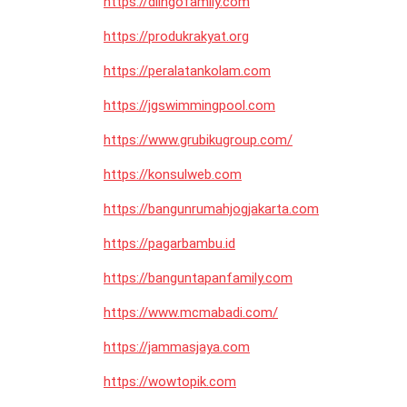
https://dlingofamily.com
https://produkrakyat.org
https://peralatankolam.com
https://jgswimmingpool.com
https://www.grubikugroup.com/
https://konsulweb.com
https://bangunrumahjogjakarta.com
https://pagarbambu.id
https://banguntapanfamily.com
https://www.mcmabadi.com/
https://jammasjaya.com
https://wowtopik.com