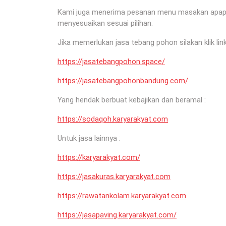
Kami juga menerima pesanan menu masakan apapun 
menyesuaikan sesuai pilihan.
Jika memerlukan jasa tebang pohon silakan klik link
https://jasatebangpohon.space/
https://jasatebangpohonbandung.com/
Yang hendak berbuat kebajikan dan beramal :
https://sodaqoh.karyarakyat.com
Untuk jasa lainnya :
https://karyarakyat.com/
https://jasakuras.karyarakyat.com
https://rawatankolam.karyarakyat.com
https://jasapaving.karyarakyat.com/