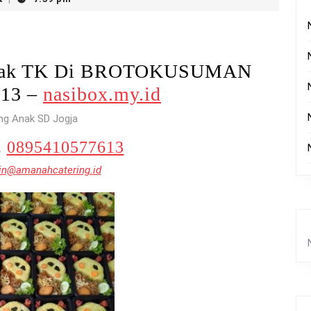
 Anak TK Di BROTOKUSUMAN
613 –
nasibox.my.id
ng Anak SD Jogja
.
0895410577613
n@amanahcatering.id