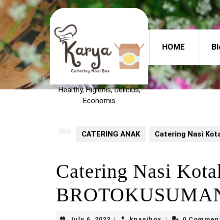
Skip
to
content
Skip
HOME
Bl
to
content
Healthy, Higienis, Delicius,
Economis
CATERING ANAK
Catering Nasi K
Catering Nasi Kot
BROTOKUSUMAN 
July
knasibox
July 6, 2022
knasibox
0 Commen
|
|