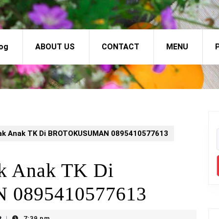
og
ABOUT US
CONTACT
MENU
P
otak Anak TK Di BROTOKUSUMAN 0895410577613
ak Anak TK Di
0895410577613
t
7:39 pm
|