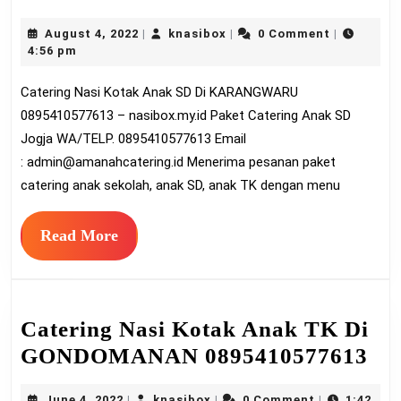
Nas
August
knasibox
August 4, 2022
knasibox
0 Comment
|
|
|
Ko
4,
4:56 pm
An
2022
Catering Nasi Kotak Anak SD Di KARANGWARU
SD
0895410577613 – nasibox.my.id Paket Catering Anak SD
Di
Jogja WA/TELP. 0895410577613 Email
KA
:
admin@amanahcatering.id
Menerima pesanan paket
08
catering anak sekolah, anak SD, anak TK dengan menu
Read
Read More
More
Catering Nasi Kotak Anak TK Di
Ca
GONDOMANAN 0895410577613
Na
June
knasibox
June 4, 2022
knasibox
0 Comment
1:42
|
|
|