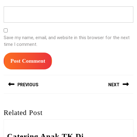
Save my name, email, and website in this browser for the next
time I comment.
Post
PREVIOUS
NEXT
navigation
Previous
Next
post:
post:
Related Post
Catering Anak TK Di