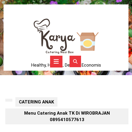
Skip
to
content
Skip
to
content
Open
Button
Healthy, Higienis, Delicius, Economis
CATERING ANAK
Menu Catering Anak TK Di WIROBRAJAN
0895410577613