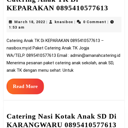
Cater
KEPARAKAN 0895410577613
Anak
March
knasibox
March 18, 2022
knasibox
0 Comment
|
|
|
TK
18,
1:53 am
Di
2022
Catering Anak TK Di KEPARAKAN 0895410577613 –
KEP
nasibox.my.id Paket Catering Anak TK Jogja
08954
WA/TELP. 0895410577613 Email :
admin@amanahcatering.id
Menerima pesanan paket catering anak sekolah, anak SD,
anak TK dengan menu sehat. Untuk
Read
Read More
More
Catering Nasi Kotak Anak SD Di
Cat
KARANGWARU 0895410577613