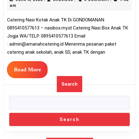
Ko
4,
am
An
2022
Catering Nasi Kotak Anak TK Di GONDOMANAN
TK
0895410577613 – nasibox.my.id Catering Nasi Box Anak TK
Di
Jogja WA/TELP. 0895410577613 Email
G
:
admin@amanahcatering.id
Menerima pesanan paket
08
catering anak sekolah, anak SD, anak TK dengan
Read
Read More
More
Search
Search