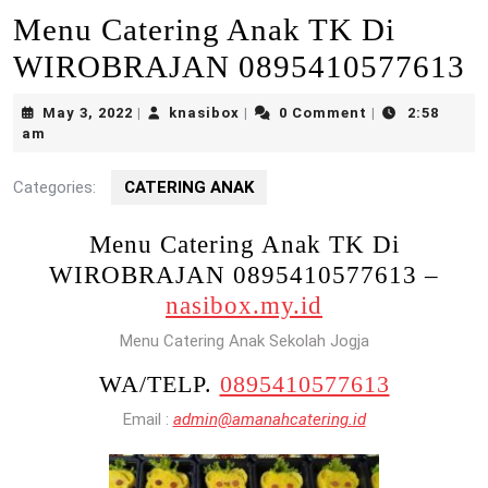
Menu Catering Anak TK Di
WIROBRAJAN 0895410577613
May
knasibox
May 3, 2022
knasibox
0 Comment
2:58
|
|
|
3,
am
2022
Categories:
CATERING ANAK
Menu Catering Anak TK Di
WIROBRAJAN 0895410577613 –
nasibox.my.id
Menu Catering Anak Sekolah Jogja
WA/TELP.
0895410577613
Email :
admin@amanahcatering.id