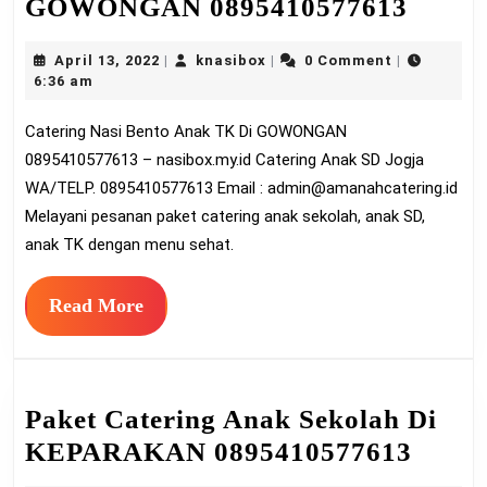
Cater
GOWONGAN 0895410577613
Nasi
April
knasibox
April 13, 2022
knasibox
0 Comment
|
|
|
Bento
13,
6:36 am
Anak
2022
Catering Nasi Bento Anak TK Di GOWONGAN
TK
0895410577613 – nasibox.my.id Catering Anak SD Jogja
Di
WA/TELP. 0895410577613 Email :
admin@amanahcatering.id
GOW
Melayani pesanan paket catering anak sekolah, anak SD,
08954
anak TK dengan menu sehat.
Read
Read More
More
Paket Catering Anak Sekolah Di
Paket
KEPARAKAN 0895410577613
Cater