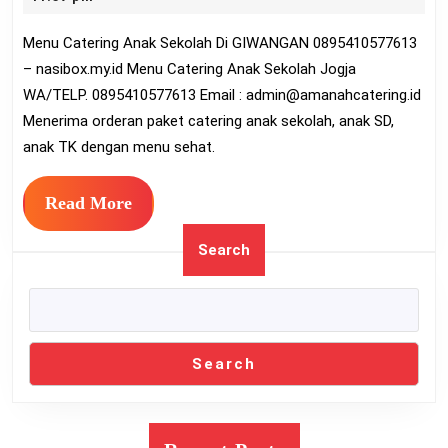
Sekola
2022
Menu Catering Anak Sekolah Di GIWANGAN 0895410577613
Di
– nasibox.my.id Menu Catering Anak Sekolah Jogja
GIWA
WA/TELP. 0895410577613 Email :
admin@amanahcatering.id
089541
Menerima orderan paket catering anak sekolah, anak SD,
anak TK dengan menu sehat.
Read
Read More
More
Search
Search