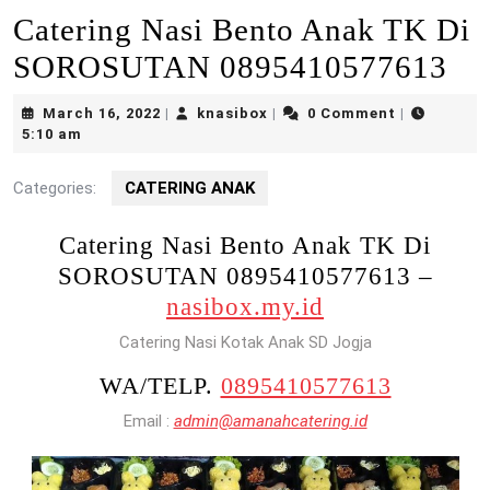
Catering Nasi Bento Anak TK Di
SOROSUTAN 0895410577613
March
knasibox
March 16, 2022
knasibox
0 Comment
|
|
|
16,
5:10 am
2022
Categories:
CATERING ANAK
Catering Nasi Bento Anak TK Di
SOROSUTAN 0895410577613 –
nasibox.my.id
Catering Nasi Kotak Anak SD Jogja
WA/TELP.
0895410577613
Email :
admin@amanahcatering.id