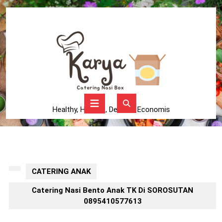
Skip
to
content
Skip
to
content
Open
Button
Healthy, Higienis, Delicius, Economis
CATERING ANAK
Catering Nasi Bento Anak TK Di SOROSUTAN
0895410577613