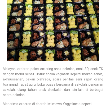
Melayani orderan paket catering anak sekolah, anak SD, anak TK
dengan menu sehat. Untuk aneka kegiatan seperti makan sehat,
akhirussanah, pekan olahraga, acara pentas seni, rapat orang
tua murid, rapat guru, buka puasa bersama di sekolah, pengajian
sekolah, ulang tahun anak disekolah dan lain-lain di berbagai
acara sekolah.
Menerima orderan di daerah Istimewa Yogyakarta seperti