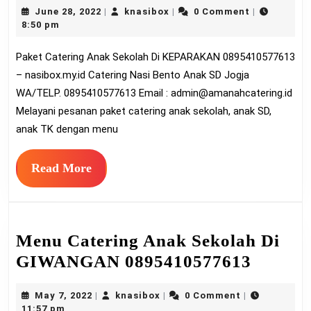
June
knasibox
June 28, 2022
knasibox
0 Comment
|
|
|
Anak
28,
8:50 pm
Sekol
2022
Paket Catering Anak Sekolah Di KEPARAKAN 0895410577613
Di
– nasibox.my.id Catering Nasi Bento Anak SD Jogja
KEP
WA/TELP. 0895410577613 Email :
admin@amanahcatering.id
08954
Melayani pesanan paket catering anak sekolah, anak SD,
anak TK dengan menu
Read
Read More
More
Menu Catering Anak Sekolah Di
Menu
GIWANGAN 0895410577613
Cateri
May
knasibox
May 7, 2022
knasibox
0 Comment
|
|
|
Anak
7,
11:57 pm