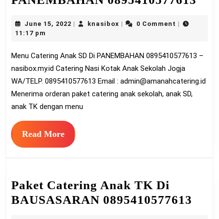
Cat
June
knasibox
June 15, 2022
knasibox
0 Comment
|
|
|
An
15,
11:17 pm
SD
2022
Menu Catering Anak SD Di PANEMBAHAN 0895410577613 –
Di
nasibox.my.id Catering Nasi Kotak Anak Sekolah Jogja
PA
WA/TELP. 0895410577613 Email :
admin@amanahcatering.id
089
Menerima orderan paket catering anak sekolah, anak SD,
anak TK dengan menu
Read
Read More
More
Paket Catering Anak TK Di
Pake
BAUSASARAN 0895410577613
Cate