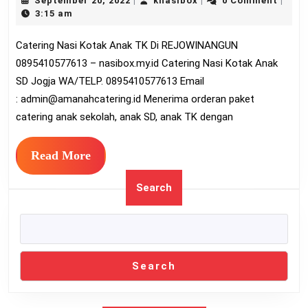
September 20, 2022
knasibox
0 Comment
|
|
|
Kotak
20,
3:15 am
Anak
2022
Catering Nasi Kotak Anak TK Di REJOWINANGUN
TK
0895410577613 – nasibox.my.id Catering Nasi Kotak Anak
Di
SD Jogja WA/TELP. 0895410577613 Email
REJOWINANGUN
:
admin@amanahcatering.id
Menerima orderan paket
0895410577613
catering anak sekolah, anak SD, anak TK dengan
Read
Read More
More
Search
Search