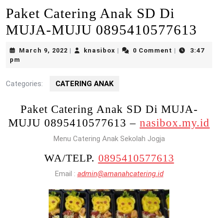
Paket Catering Anak SD Di
MUJA-MUJU 0895410577613
March
knasibox
March 9, 2022
knasibox
0 Comment
3:47
|
|
|
9,
pm
2022
Categories:
CATERING ANAK
Paket Catering Anak SD Di MUJA-
MUJU 0895410577613 –
nasibox.my.id
Menu Catering Anak Sekolah Jogja
WA/TELP.
0895410577613
Email :
admin@amanahcatering.id