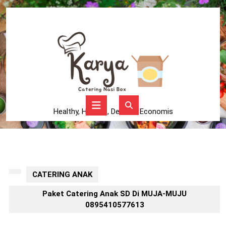
Skip
to
content
Skip
to
content
Open
Button
Healthy, Higienis, Delicius, Economis
CATERING ANAK
Paket Catering Anak SD Di MUJA-MUJU
0895410577613