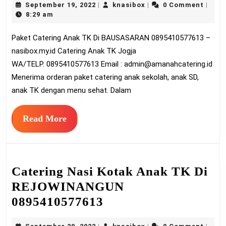
September
knasibox
September 19, 2022
knasibox
0 Comment
|
|
|
Ana
19,
8:29 am
TK
2022
Paket Catering Anak TK Di BAUSASARAN 0895410577613 –
Di
nasibox.my.id Catering Anak TK Jogja
BAU
WA/TELP. 0895410577613 Email :
admin@amanahcatering.id
0895
Menerima orderan paket catering anak sekolah, anak SD,
anak TK dengan menu sehat. Dalam
Read
Read More
More
Catering Nasi Kotak Anak TK Di
REJOWINANGUN
Catering
0895410577613
Nasi
September
knasibox