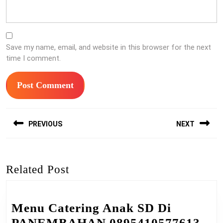
Save my name, email, and website in this browser for the next
time I comment.
Post
PREVIOUS
NEXT
navigation
Previous
Next
post:
post:
Related Post
Menu Catering Anak SD Di
Me
PANEMBAHAN 0895410577613