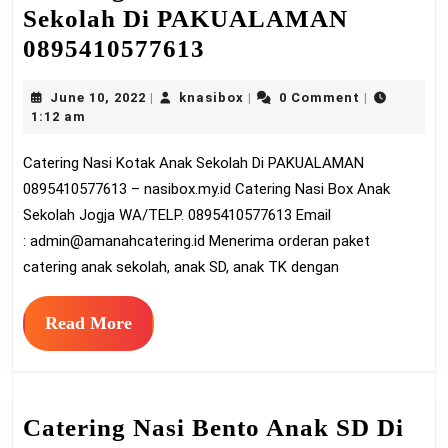
Sekolah Di PAKUALAMAN
Catering
0895410577613
Nasi
June
knasibox
June 10, 2022
knasibox
0 Comment
|
|
|
Kotak
10,
1:12 am
Anak
2022
Catering Nasi Kotak Anak Sekolah Di PAKUALAMAN
Sekolah
0895410577613 – nasibox.my.id Catering Nasi Box Anak
Di
Sekolah Jogja WA/TELP. 0895410577613 Email
PAKUALAMAN
:
admin@amanahcatering.id
Menerima orderan paket
0895410577613
catering anak sekolah, anak SD, anak TK dengan
Read
Read More
More
Catering Nasi Bento Anak SD Di