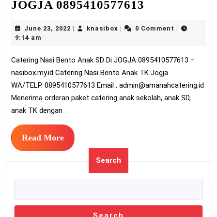
Catering
JOGJA 0895410577613
Nasi
June
knasibox
June 23, 2022
knasibox
0 Comment
|
|
|
Bento
23,
9:14 am
Anak
2022
Catering Nasi Bento Anak SD Di JOGJA 0895410577613 –
SD
nasibox.my.id Catering Nasi Bento Anak TK Jogja
Di
WA/TELP. 0895410577613 Email :
admin@amanahcatering.id
JOGJA
Menerima orderan paket catering anak sekolah, anak SD,
0895410577
anak TK dengan
Read
Read More
More
Search
Search