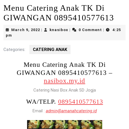
Menu Catering Anak TK Di
GIWANGAN 0895410577613
March
knasibox
March 9, 2022
knasibox
0 Comment
4:25
|
|
|
9,
pm
2022
Categories:
CATERING ANAK
Menu Catering Anak TK Di
GIWANGAN 0895410577613 –
nasibox.my.id
Catering Nasi Box Anak SD Jogja
WA/TELP.
0895410577613
Email :
admin@amanahcatering.id