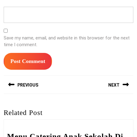
Save my name, email, and website in this browser for the next
time I comment.
Post
PREVIOUS
NEXT
navigation
Previous
Next
post:
post:
Related Post
Menu Catering Anak Sekolah Di