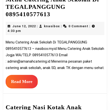
TEGALPANGGUNG
Menu
0895410577613
Catering
June
knasibox
June 12, 2022
knasibox
0 Comment
|
|
|
Anak
12,
4:33 pm
Sekolah
2022
Menu Catering Anak Sekolah Di TEGALPANGGUNG
Di
0895410577613 – nasibox.my.id Menu Catering Anak Sekolah
TEGALPANGGUNG
Jogja WA/TELP. 0895410577613 Email
0895410577613
:
admin@amanahcatering.id
Menerima pesanan paket
catering anak sekolah, anak SD, anak TK dengan menu sehat.
Read
Read More
More
Catering Nasi Kotak Anak