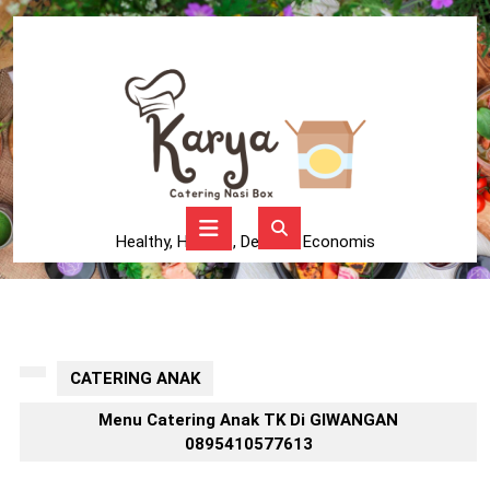
Skip
to
content
Skip
to
content
Open
Button
Healthy, Higienis, Delicius, Economis
CATERING ANAK
Menu Catering Anak TK Di GIWANGAN
0895410577613