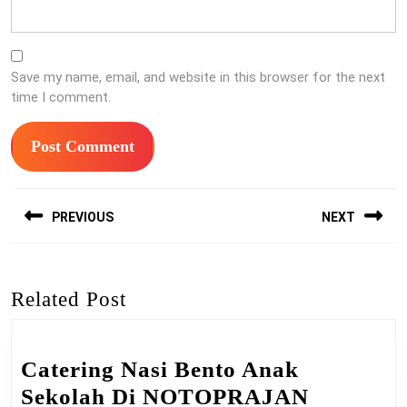
Save my name, email, and website in this browser for the next
time I comment.
Post
PREVIOUS
NEXT
navigation
Previous
Next
post:
post:
Related Post
Catering Nasi Bento Anak
Sekolah Di NOTOPRAJAN