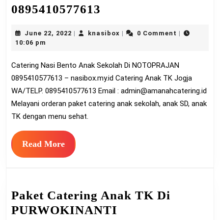
Catering
0895410577613
Nasi
June
knasibox
June 22, 2022
knasibox
0 Comment
|
|
|
Bento
22,
10:06 pm
Anak
2022
Catering Nasi Bento Anak Sekolah Di NOTOPRAJAN
Sekolah
0895410577613 – nasibox.my.id Catering Anak TK Jogja
Di
WA/TELP. 0895410577613 Email :
admin@amanahcatering.id
NOTOPRAJAN
Melayani orderan paket catering anak sekolah, anak SD, anak
0895410577613
TK dengan menu sehat.
Read
Read More
More
Paket Catering Anak TK Di
PURWOKINANTI