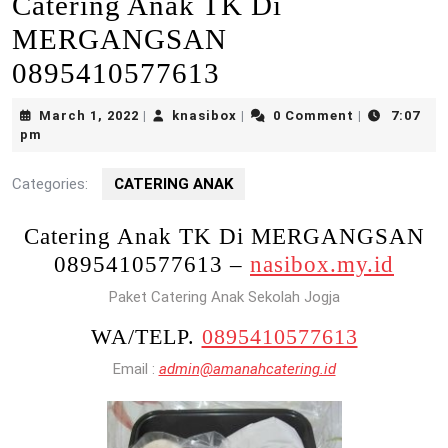
Catering Anak TK Di
MERGANGSAN
0895410577613
March
knasibox
March 1, 2022
knasibox
0 Comment
7:07
|
|
|
1,
pm
2022
Categories:
CATERING ANAK
Catering Anak TK Di MERGANGSAN
0895410577613 –
nasibox.my.id
Paket Catering Anak Sekolah Jogja
WA/TELP.
0895410577613
Email :
admin@amanahcatering.id