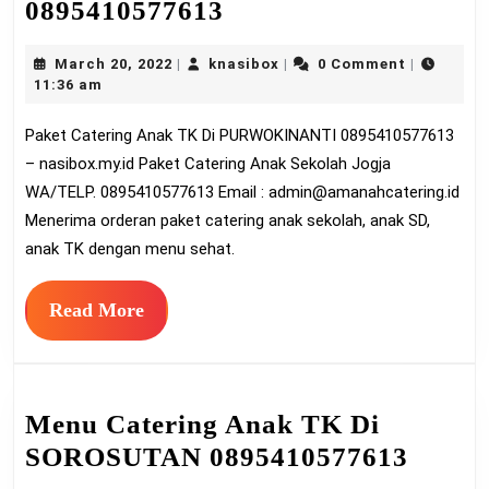
Paket
0895410577613
Catering
March
knasibox
March 20, 2022
knasibox
0 Comment
|
|
|
Anak
20,
11:36 am
TK
2022
Paket Catering Anak TK Di PURWOKINANTI 0895410577613
Di
– nasibox.my.id Paket Catering Anak Sekolah Jogja
PURWOKINANTI
WA/TELP. 0895410577613 Email :
admin@amanahcatering.id
0895410577613
Menerima orderan paket catering anak sekolah, anak SD,
anak TK dengan menu sehat.
Read
Read More
More
Menu Catering Anak TK Di
Menu
SOROSUTAN 0895410577613
Cater