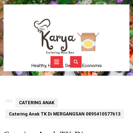
Skip
to
content
Skip
to
content
Open
Button
Healthy, Higienis, Delicius, Economis
CATERING ANAK
Catering Anak TK Di MERGANGSAN 0895410577613