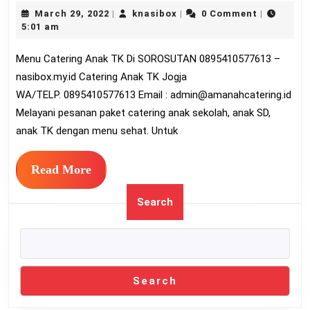
March
knasibox
March 29, 2022
knasibox
0 Comment
|
|
|
Anak
29,
5:01 am
TK
2022
Menu Catering Anak TK Di SOROSUTAN 0895410577613 –
Di
nasibox.my.id Catering Anak TK Jogja
SORO
WA/TELP. 0895410577613 Email :
admin@amanahcatering.id
08954
Melayani pesanan paket catering anak sekolah, anak SD,
anak TK dengan menu sehat. Untuk
Read
Read More
More
Search
Search