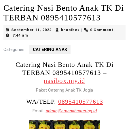
Catering Nasi Bento Anak TK Di
TERBAN 0895410577613
September
knasibox
September 11, 2022
knasibox
0 Comment
|
|
|
11,
7:44 am
2022
Categories:
CATERING ANAK
Catering Nasi Bento Anak TK Di
TERBAN 0895410577613 –
nasibox.my.id
Paket Catering Anak TK Jogja
WA/TELP.
0895410577613
Email :
admin@amanahcatering.id