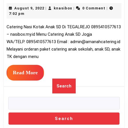
Nasi
August
knasibox
August 9, 2022
knasibox
0 Comment
|
|
|
Kotak
9,
7:02 pm
Anak
2022
Catering Nasi Kotak Anak SD Di TEGALREJO 0895410577613
SD
– nasibox.my.id Menu Catering Anak SD Jogja
Di
WA/TELP. 0895410577613 Email :
admin@amanahcatering.id
TEGA
Melayani orderan paket catering anak sekolah, anak SD, anak
08954
TK dengan menu
Read
Read More
More
Search
Search