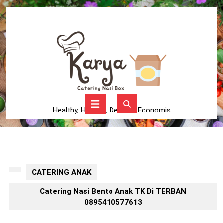
Skip
to
content
Skip
to
content
Open
Button
Healthy, Higienis, Delicius, Economis
CATERING ANAK
Catering Nasi Bento Anak TK Di TERBAN
0895410577613