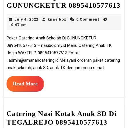
Pa
GUNUNGKETUR 0895410577613
Ca
July
knasibox
July 4, 2022
knasibox
0 Comment
|
|
|
A
4,
10:47 pm
Se
2022
Paket Catering Anak Sekolah Di GUNUNGKETUR
Di
0895410577613 – nasibox.my.id Menu Catering Anak TK
G
Jogja WA/TELP. 0895410577613 Email
0
:
admin@amanahcatering.id
Melayani orderan paket catering
anak sekolah, anak SD, anak TK dengan menu sehat.
Read
Read More
More
Catering Nasi Kotak Anak SD Di
Cater
TEGALREJO 0895410577613