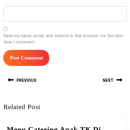
Save my name, email, and website in this browser for the next
time I comment.
Post
PREVIOUS
NEXT
navigation
Previous
Next
post:
post:
Related Post
Menu Catering Anak TK Di