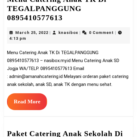
TEGALPANGGUNG
Menu
0895410577613
Catering
March
knasibox
March 25, 2022
knasibox
0 Comment
|
|
|
Anak
25,
4:13 pm
TK
2022
Menu Catering Anak TK Di TEGALPANGGUNG
Di
0895410577613 – nasibox.my.id Menu Catering Anak SD
TEGALPANGGUNG
Jogja WA/TELP. 0895410577613 Email
0895410577613
:
admin@amanahcatering.id
Melayani orderan paket catering
anak sekolah, anak SD, anak TK dengan menu sehat.
Read
Read More
More
Paket Catering Anak Sekolah Di