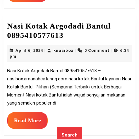
More
Nasi Kotak Argodadi Bantul
Nasi
0895410577613
Kotak
April
knasibox
April 6, 2024
knasibox
0 Comment
6:34
|
|
|
Argodadi
6,
pm
Bantul
2024
Nasi Kotak Argodadi Bantul 0895410577613 –
0895410577613
nasibox.amanahcatering.com nasi kotak Bantul layanan Nasi
Kotak Bantul: Pilihan (Sempurna|Terbaik} untuk Berbagai
Moment Nasi kotak Bantul ialah wujud penyajian makanan
yang semakin populer di
Read
Read More
More
Search