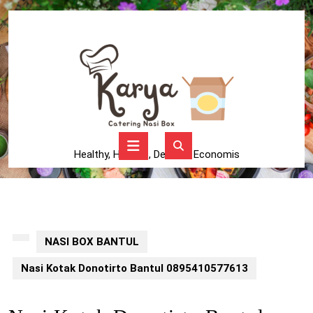
Skip
to
content
Skip
to
content
Open
Button
Healthy, Higienis, Delicius, Economis
NASI BOX BANTUL
Nasi Kotak Donotirto Bantul 0895410577613