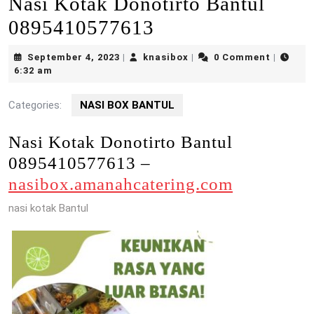
Nasi Kotak Donotirto Bantul
0895410577613
September
knasibox
September 4, 2023
knasibox
0 Comment
|
|
|
4,
6:32 am
2023
Categories:
NASI BOX BANTUL
Nasi Kotak Donotirto Bantul
0895410577613 –
nasibox.amanahcatering.com
nasi kotak Bantul