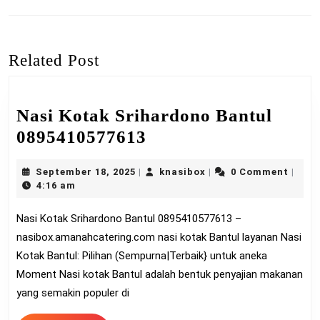
navigation
Previous
Next
post:
post:
Related Post
Nasi Kotak Srihardono Bantul
Nasi
0895410577613
Kotak
September
knasibox
September 18, 2025
knasibox
0 Comment
|
|
|
Srihardono
18,
4:16 am
Bantul
2025
Nasi Kotak Srihardono Bantul 0895410577613 –
0895410577613
nasibox.amanahcatering.com nasi kotak Bantul layanan Nasi
Kotak Bantul: Pilihan (Sempurna|Terbaik} untuk aneka
Moment Nasi kotak Bantul adalah bentuk penyajian makanan
yang semakin populer di