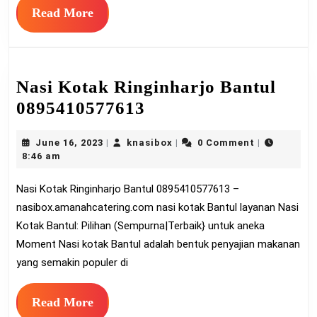
Read
Read More
More
Nasi Kotak Ringinharjo Bantul
Nasi
0895410577613
Kotak
June
knasibox
June 16, 2023
knasibox
0 Comment
|
|
|
Ringinharjo
16,
8:46 am
Bantul
2023
Nasi Kotak Ringinharjo Bantul 0895410577613 –
0895410577613
nasibox.amanahcatering.com nasi kotak Bantul layanan Nasi
Kotak Bantul: Pilihan (Sempurna|Terbaik} untuk aneka
Moment Nasi kotak Bantul adalah bentuk penyajian makanan
yang semakin populer di
Read
Read More