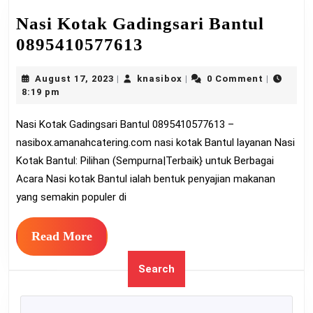
Nasi Kotak Gadingsari Bantul
Nasi
0895410577613
Kotak
August
knasibox
August 17, 2023
knasibox
0 Comment
|
|
|
Gadingsari
17,
8:19 pm
Bantul
2023
Nasi Kotak Gadingsari Bantul 0895410577613 –
0895410577613
nasibox.amanahcatering.com nasi kotak Bantul layanan Nasi
Kotak Bantul: Pilihan (Sempurna|Terbaik} untuk Berbagai
Acara Nasi kotak Bantul ialah bentuk penyajian makanan
yang semakin populer di
Read
Read More
More
Search