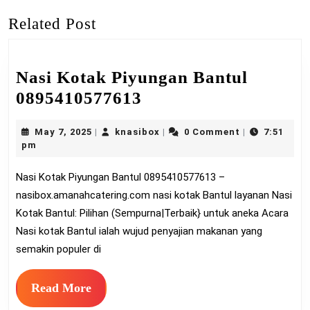
post:
post:
Related Post
Nasi Kotak Piyungan Bantul
Nasi
0895410577613
Kotak
May
knasibox
May 7, 2025
knasibox
0 Comment
7:51
|
|
|
Piyungan
7,
pm
Bantul
2025
Nasi Kotak Piyungan Bantul 0895410577613 –
0895410577613
nasibox.amanahcatering.com nasi kotak Bantul layanan Nasi
Kotak Bantul: Pilihan (Sempurna|Terbaik} untuk aneka Acara
Nasi kotak Bantul ialah wujud penyajian makanan yang
semakin populer di
Read
Read More
More