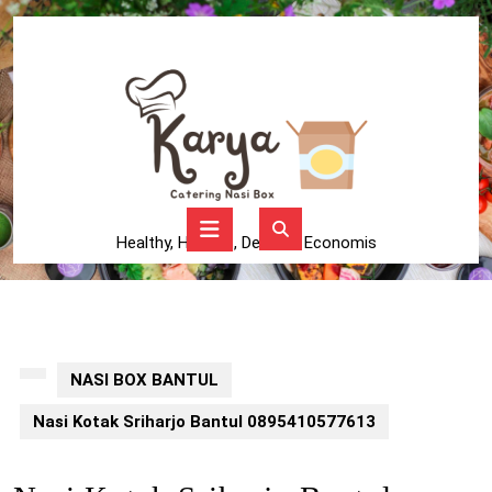
Skip
to
content
Skip
to
content
Open
Button
Healthy, Higienis, Delicius, Economis
NASI BOX BANTUL
Nasi Kotak Sriharjo Bantul 0895410577613