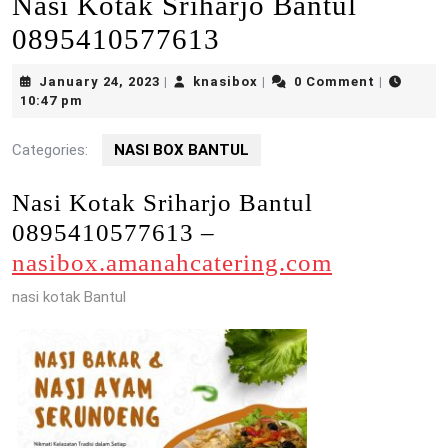
Nasi Kotak Sriharjo Bantul
0895410577613
January
knasibox
January 24, 2023
knasibox
0 Comment
|
|
|
24,
10:47 pm
2023
Categories:
NASI BOX BANTUL
Nasi Kotak Sriharjo Bantul
0895410577613 –
nasibox.amanahcatering.com
nasi kotak Bantul