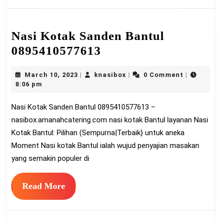
Nasi Kotak Sanden Bantul
Nasi
0895410577613
Kotak
March
knasibox
March 10, 2023
knasibox
0 Comment
|
|
|
Sanden
10,
8:06 pm
Bantul
2023
Nasi Kotak Sanden Bantul 0895410577613 –
0895410577613
nasibox.amanahcatering.com nasi kotak Bantul layanan Nasi
Kotak Bantul: Pilihan (Sempurna|Terbaik} untuk aneka
Moment Nasi kotak Bantul ialah wujud penyajian masakan
yang semakin populer di
Read
Read More
More