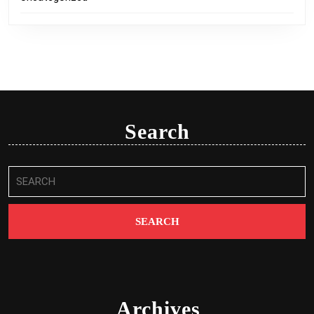
Search
Search
for:
Archives