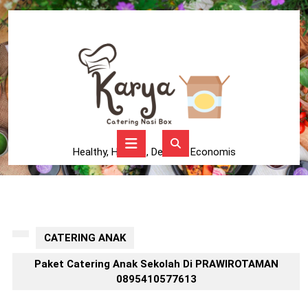
Skip
to
content
Skip
to
content
Open
Button
Healthy, Higienis, Delicius, Economis
CATERING ANAK
Paket Catering Anak Sekolah Di PRAWIROTAMAN
0895410577613