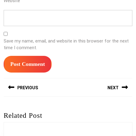
Website
Save my name, email, and website in this browser for the next
time I comment.
Post
PREVIOUS
NEXT
navigation
Previous
Next
post:
post:
Related Post