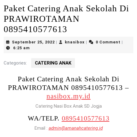
Paket Catering Anak Sekolah Di
PRAWIROTAMAN
0895410577613
September
knasibox
September 25, 2022
knasibox
0 Comment
|
|
|
25,
6:25 am
2022
Categories:
CATERING ANAK
Paket Catering Anak Sekolah Di
PRAWIROTAMAN 0895410577613 –
nasibox.my.id
Catering Nasi Box Anak SD Jogja
WA/TELP.
0895410577613
Email :
admin@amanahcatering.id