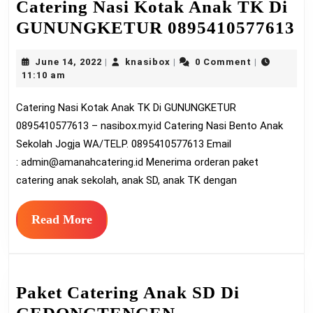
Catering Nasi Kotak Anak TK Di
Ca
GUNUNGKETUR 0895410577613
Na
June
knasibox
June 14, 2022
knasibox
0 Comment
|
|
|
K
14,
11:10 am
A
2022
Catering Nasi Kotak Anak TK Di GUNUNGKETUR
T
0895410577613 – nasibox.my.id Catering Nasi Bento Anak
Di
Sekolah Jogja WA/TELP. 0895410577613 Email
G
:
admin@amanahcatering.id
Menerima orderan paket
0
catering anak sekolah, anak SD, anak TK dengan
Read
Read More
More
Paket Catering Anak SD Di