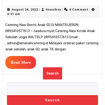
Na
August
knasibox
August 24, 2022
knasibox
0 Comment
|
|
|
Be
24,
4:31 am
An
2022
Catering Nasi Bento Anak SD Di MANTRIJERON
SD
0895410577613 – nasibox.my.id Catering Nasi Kotak Anak
Di
Sekolah Jogja WA/TELP. 0895410577613 Email
M
:
admin@amanahcatering.id
Melayani orderan paket catering
08
anak sekolah, anak SD, anak TK dengan
Read
Read More
More
Search
Search