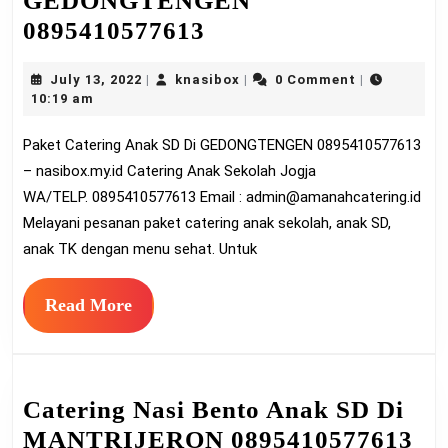
GEDONGTENGEN
Paket
0895410577613
Catering
July
knasibox
July 13, 2022
knasibox
0 Comment
|
|
|
Anak
13,
10:19 am
SD
2022
Paket Catering Anak SD Di GEDONGTENGEN 0895410577613
Di
– nasibox.my.id Catering Anak Sekolah Jogja
GEDONGTENGEN
WA/TELP. 0895410577613 Email :
admin@amanahcatering.id
0895410577613
Melayani pesanan paket catering anak sekolah, anak SD,
anak TK dengan menu sehat. Untuk
Read
Read More
More
Catering Nasi Bento Anak SD Di
Ca
MANTRIJERON 0895410577613