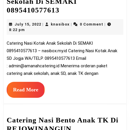
Sekolah Di SEMAKI
Catering
0895410577613
Nasi
July
knasibox
July 15, 2022
knasibox
0 Comment
|
|
|
Kotak
15,
8:22 pm
Anak
2022
Catering Nasi Kotak Anak Sekolah Di SEMAKI
Sekolah
0895410577613 – nasibox.my.id Catering Nasi Kotak Anak
Di
SD Jogja WA/TELP. 0895410577613 Email
SEMAKI
:
admin@amanahcatering.id
Menerima orderan paket
0895410577613
catering anak sekolah, anak SD, anak TK dengan
Read
Read More
More
Catering Nasi Bento Anak TK Di
REJOWINANGUN