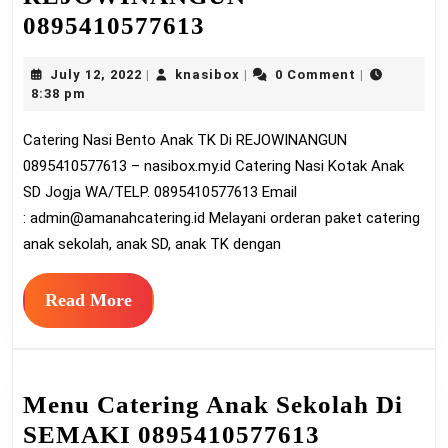
Catering
0895410577613
Nasi
July
knasibox
July 12, 2022
knasibox
0 Comment
|
|
|
Bento
12,
8:38 pm
Anak
2022
Catering Nasi Bento Anak TK Di REJOWINANGUN
TK
0895410577613 – nasibox.my.id Catering Nasi Kotak Anak
Di
SD Jogja WA/TELP. 0895410577613 Email
REJOWINANGUN
:
admin@amanahcatering.id
Melayani orderan paket catering
0895410577613
anak sekolah, anak SD, anak TK dengan
Read
Read More
More
Menu Catering Anak Sekolah Di
Menu
SEMAKI 0895410577613