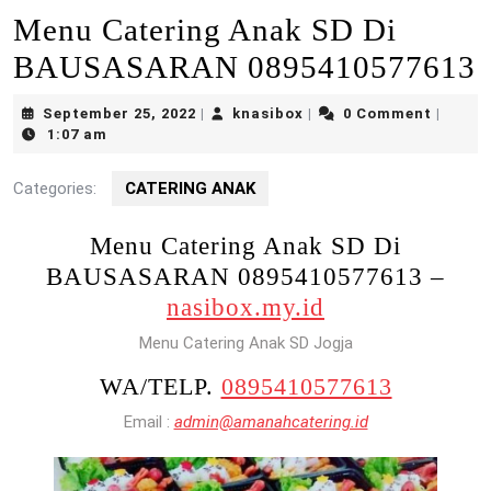
Menu Catering Anak SD Di
BAUSASARAN 0895410577613
September
knasibox
September 25, 2022
knasibox
0 Comment
|
|
|
25,
1:07 am
2022
Categories:
CATERING ANAK
Menu Catering Anak SD Di
BAUSASARAN 0895410577613 –
nasibox.my.id
Menu Catering Anak SD Jogja
WA/TELP.
0895410577613
Email :
admin@amanahcatering.id