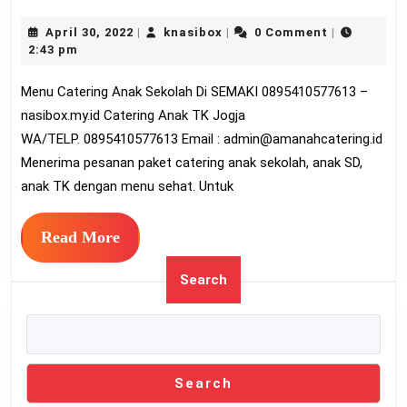
Catering
April
knasibox
April 30, 2022
knasibox
0 Comment
|
|
|
Anak
30,
2:43 pm
Sekolah
2022
Menu Catering Anak Sekolah Di SEMAKI 0895410577613 –
Di
nasibox.my.id Catering Anak TK Jogja
SEMAKI
WA/TELP. 0895410577613 Email :
admin@amanahcatering.id
089541057
Menerima pesanan paket catering anak sekolah, anak SD,
anak TK dengan menu sehat. Untuk
Read
Read More
More
Search
Search