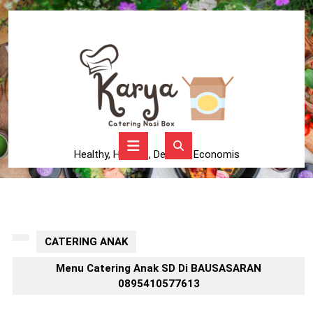
Skip
to
content
Skip
to
content
Open
Button
Healthy, Higienis, Delicius, Economis
CATERING ANAK
Menu Catering Anak SD Di BAUSASARAN
0895410577613