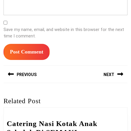
Save my name, email, and website in this browser for the next
time I comment.
Post
PREVIOUS
NEXT
navigation
Previous
Next
post:
post:
Related Post
Catering Nasi Kotak Anak