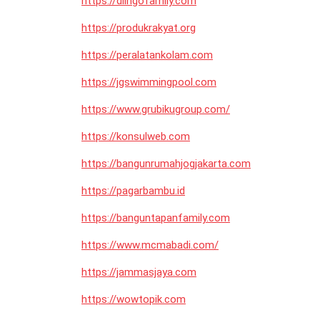
https://dlingofamily.com
https://produkrakyat.org
https://peralatankolam.com
https://jgswimmingpool.com
https://www.grubikugroup.com/
https://konsulweb.com
https://bangunrumahjogjakarta.com
https://pagarbambu.id
https://banguntapanfamily.com
https://www.mcmabadi.com/
https://jammasjaya.com
https://wowtopik.com