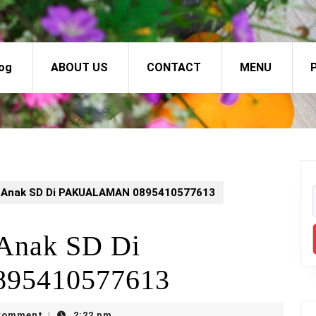
og
ABOUT US
CONTACT
MENU
P
x Anak SD Di PAKUALAMAN 0895410577613
 Anak SD Di
95410577613
x
Comment
2:22 pm
|