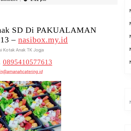
 Anak SD Di PAKUALAMAN
613 –
nasibox.my.id
si Kotak Anak TK Jogja
.
0895410577613
n@amanahcatering.id