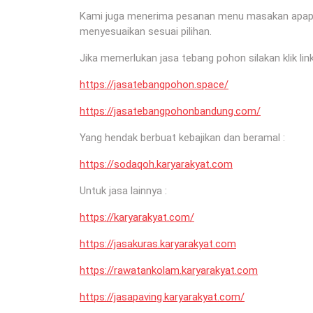
Kami juga menerima pesanan menu masakan apapun 
menyesuaikan sesuai pilihan.
Jika memerlukan jasa tebang pohon silakan klik link
https://jasatebangpohon.space/
https://jasatebangpohonbandung.com/
Yang hendak berbuat kebajikan dan beramal :
https://sodaqoh.karyarakyat.com
Untuk jasa lainnya :
https://karyarakyat.com/
https://jasakuras.karyarakyat.com
https://rawatankolam.karyarakyat.com
https://jasapaving.karyarakyat.com/