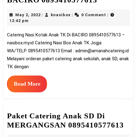
Nasi
May
knasibox
May 2, 2022
knasibox
0 Comment
|
|
|
Kotak
2,
12:42 pm
Anak
2022
Catering Nasi Kotak Anak TK Di BACIRO 0895410577613 –
TK
nasibox.my.id Catering Nasi Box Anak TK Jogja
Di
WA/TELP. 0895410577613 Email :
admin@amanahcatering.id
BACIRO
Melayani orderan paket catering anak sekolah, anak SD, anak
089541057
TK dengan
Read
Read More
More
Paket Catering Anak SD Di
Pak
MERGANGSAN 0895410577613
Cat