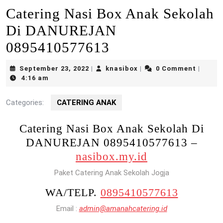
Catering Nasi Box Anak Sekolah
Di DANUREJAN
0895410577613
September
knasibox
September 23, 2022
knasibox
0 Comment
|
|
|
23,
4:16 am
2022
Categories:
CATERING ANAK
Catering Nasi Box Anak Sekolah Di
DANUREJAN 0895410577613 –
nasibox.my.id
Paket Catering Anak Sekolah Jogja
WA/TELP.
0895410577613
Email :
admin@amanahcatering.id