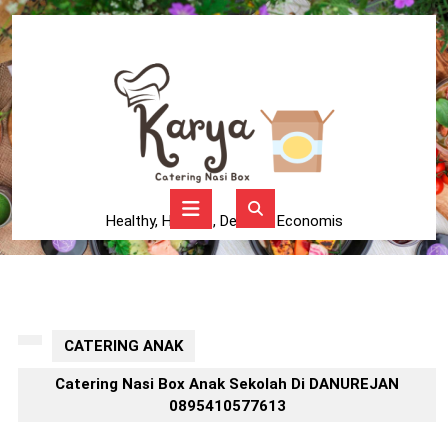
Skip
to
content
Skip
to
content
Open
Button
Healthy, Higienis, Delicius, Economis
CATERING ANAK
Catering Nasi Box Anak Sekolah Di DANUREJAN
0895410577613