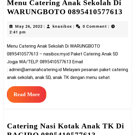
Menu Catering Anak Sekolah Di
Me
WARUNGBOTO 0895410577613
Cat
May
knasibox
May 26, 2022
knasibox
0 Comment
|
|
|
An
26,
2:41 pm
Sek
2022
Menu Catering Anak Sekolah Di WARUNGBOTO
Di
0895410577613 – nasibox.my.id Paket Catering Anak SD
WA
Jogja WA/TELP. 0895410577613 Email
089
:
admin@amanahcatering.id
Melayani pesanan paket catering
anak sekolah, anak SD, anak TK dengan menu sehat.
Read
Read More
More
Catering Nasi Kotak Anak TK Di
Catering
BACIRO 0895410577613