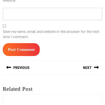
Website
Save my name, email, and website in this browser for the next
time I comment.
Post
PREVIOUS
NEXT
navigation
Previous
Next
post:
post:
Related Post