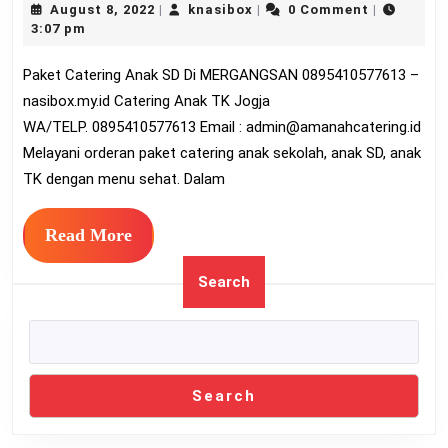
August
knasibox
August 8, 2022
knasibox
0 Comment
|
|
|
An
8,
3:07 pm
SD
2022
Paket Catering Anak SD Di MERGANGSAN 0895410577613 –
Di
nasibox.my.id Catering Anak TK Jogja
ME
WA/TELP. 0895410577613 Email :
admin@amanahcatering.id
089
Melayani orderan paket catering anak sekolah, anak SD, anak
TK dengan menu sehat. Dalam
Read
Read More
More
Search
Search