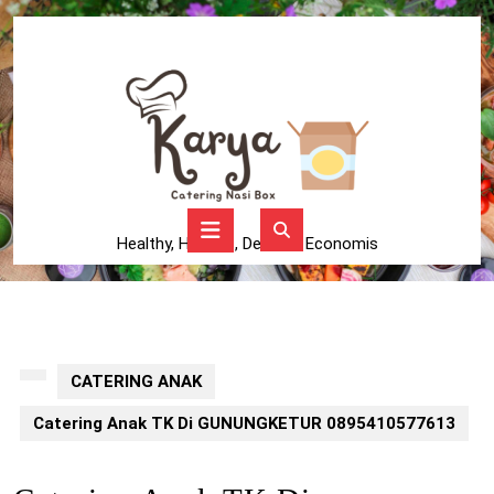
Skip
to
content
Skip
to
content
Open
Button
Healthy, Higienis, Delicius, Economis
CATERING ANAK
Catering Anak TK Di GUNUNGKETUR 0895410577613