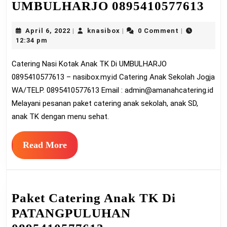
Cat
UMBULHARJO 0895410577613
Nas
April
knasibox
April 6, 2022
knasibox
0 Comment
|
|
|
Kot
6,
12:34 pm
An
2022
Catering Nasi Kotak Anak TK Di UMBULHARJO
TK
0895410577613 – nasibox.my.id Catering Anak Sekolah Jogja
Di
WA/TELP. 0895410577613 Email :
admin@amanahcatering.id
UM
Melayani pesanan paket catering anak sekolah, anak SD,
089
anak TK dengan menu sehat.
Read
Read More
More
Paket Catering Anak TK Di
PATANGPULUHAN