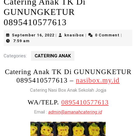
Catering Anak TK Di
GUNUNGKETUR
0895410577613
September
knasibox
September 16, 2022
knasibox
0 Comment
|
|
|
16,
7:59 am
2022
Categories:
CATERING ANAK
Catering Anak TK Di GUNUNGKETUR
0895410577613 –
nasibox.my.id
Catering Nasi Box Anak Sekolah Jogja
WA/TELP.
0895410577613
Email :
admin@amanahcatering.id