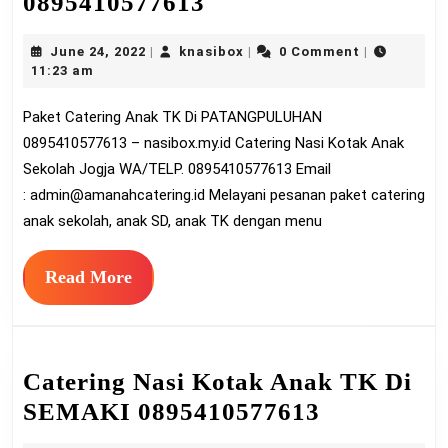
Paket
0895410577613
Catering
June
knasibox
June 24, 2022
knasibox
0 Comment
|
|
|
Anak
24,
11:23 am
TK
2022
Paket Catering Anak TK Di PATANGPULUHAN
Di
0895410577613 – nasibox.my.id Catering Nasi Kotak Anak
PATANGPULUHAN
Sekolah Jogja WA/TELP. 0895410577613 Email
0895410577613
:
admin@amanahcatering.id
Melayani pesanan paket catering
anak sekolah, anak SD, anak TK dengan menu
Read
Read More
More
Catering Nasi Kotak Anak TK Di
Catering
SEMAKI 0895410577613
Nasi