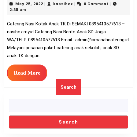
May
knasibox
May 25, 2022
knasibox
0 Comment
|
|
|
Kotak
25,
2:35 am
Anak
2022
Catering Nasi Kotak Anak TK Di SEMAKI 0895410577613 –
TK
nasibox.my.id Catering Nasi Bento Anak SD Jogja
Di
WA/TELP. 0895410577613 Email :
admin@amanahcatering.id
SEMAKI
Melayani pesanan paket catering anak sekolah, anak SD,
089541057
anak TK dengan
Read
Read More
More
Search
Search