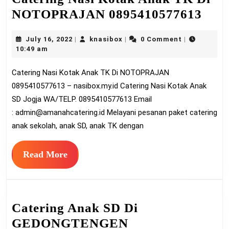
Cate
NOTOPRAJAN 0895410577613
Nasi
July
knasibox
July 16, 2022
knasibox
0 Comment
|
|
|
Kot
16,
10:49 am
Ana
2022
Catering Nasi Kotak Anak TK Di NOTOPRAJAN
TK
0895410577613 – nasibox.my.id Catering Nasi Kotak Anak
Di
SD Jogja WA/TELP. 0895410577613 Email
NO
:
admin@amanahcatering.id
Melayani pesanan paket catering
089
anak sekolah, anak SD, anak TK dengan
Read
Read More
More
Catering Anak SD Di
GEDONGTENGEN