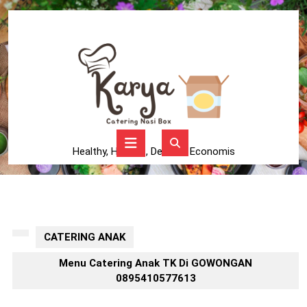
Skip
to
content
Skip
to
content
Open
Button
Healthy, Higienis, Delicius, Economis
CATERING ANAK
Menu Catering Anak TK Di GOWONGAN
0895410577613