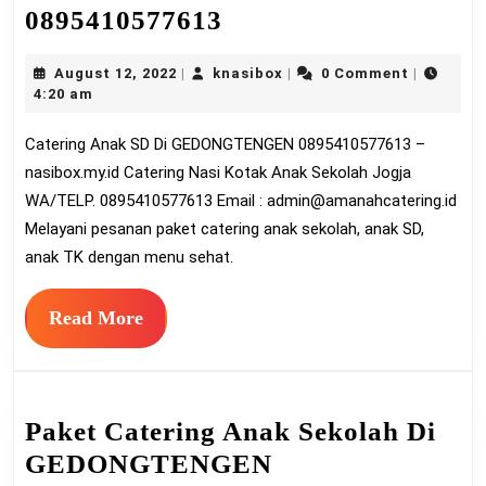
Catering
0895410577613
Anak
August
knasibox
August 12, 2022
knasibox
0 Comment
|
|
|
SD
12,
4:20 am
Di
2022
Catering Anak SD Di GEDONGTENGEN 0895410577613 –
GEDONGTENGEN
nasibox.my.id Catering Nasi Kotak Anak Sekolah Jogja
0895410577613
WA/TELP. 0895410577613 Email :
admin@amanahcatering.id
Melayani pesanan paket catering anak sekolah, anak SD,
anak TK dengan menu sehat.
Read
Read More
More
Paket Catering Anak Sekolah Di
GEDONGTENGEN