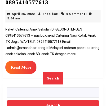
Paket
0895410577613
Catering
April
knasibox
April 25, 2022
knasibox
0 Comment
|
|
|
Anak
25,
5:54 am
Sekolah
2022
Paket Catering Anak Sekolah Di GEDONGTENGEN
Di
0895410577613 – nasibox.my.id Catering Nasi Kotak Anak
GEDONGTENGEN
TK Jogja WA/TELP. 0895410577613 Email
0895410577613
:
admin@amanahcatering.id
Melayani orderan paket catering
anak sekolah, anak SD, anak TK dengan menu
Read
Read More
More
Search
Search