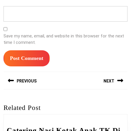
Save my name, email, and website in this browser for the next
time I comment.
Post
PREVIOUS
NEXT
navigation
Previous
Next
post:
post:
Related Post
Catering Nasi Kotak Anak TK Di