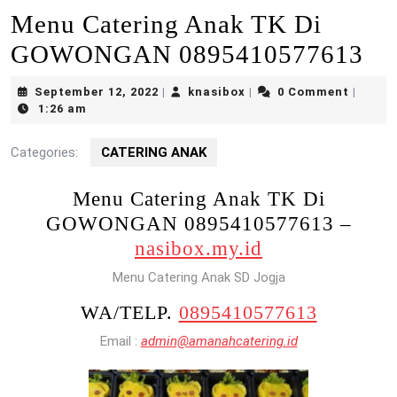
Menu Catering Anak TK Di
GOWONGAN 0895410577613
September
knasibox
September 12, 2022
knasibox
0 Comment
|
|
|
12,
1:26 am
2022
Categories:
CATERING ANAK
Menu Catering Anak TK Di
GOWONGAN 0895410577613 –
nasibox.my.id
Menu Catering Anak SD Jogja
WA/TELP.
0895410577613
Email :
admin@amanahcatering.id