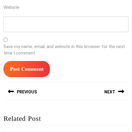
Website
Save my name, email, and website in this browser for the next
time I comment.
Post
PREVIOUS
NEXT
navigation
Previous
Next
post:
post:
Related Post