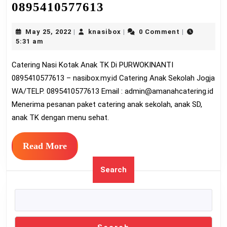
Catering
0895410577613
Nasi
May
knasibox
May 25, 2022
knasibox
0 Comment
|
|
|
Kotak
25,
5:31 am
Anak
2022
Catering Nasi Kotak Anak TK Di PURWOKINANTI
TK
0895410577613 – nasibox.my.id Catering Anak Sekolah Jogja
Di
WA/TELP. 0895410577613 Email :
admin@amanahcatering.id
PURWOKINANTI
Menerima pesanan paket catering anak sekolah, anak SD,
0895410577613
anak TK dengan menu sehat.
Read
Read More
More
Search