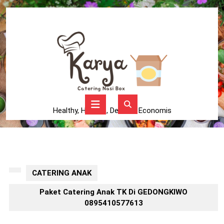
Skip
to
content
Skip
to
content
Open
Button
Healthy, Higienis, Delicius, Economis
CATERING ANAK
Paket Catering Anak TK Di GEDONGKIWO
0895410577613