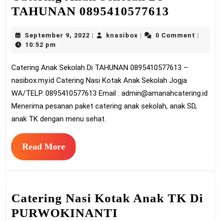
Catering
TAHUNAN 0895410577613
Anak
September
knasibox
September 9, 2022
knasibox
0 Comment
|
|
|
Sekolah
9,
10:52 pm
Di
2022
Catering Anak Sekolah Di TAHUNAN 0895410577613 –
TAHUN
nasibox.my.id Catering Nasi Kotak Anak Sekolah Jogja
0895410
WA/TELP. 0895410577613 Email :
admin@amanahcatering.id
Menerima pesanan paket catering anak sekolah, anak SD,
anak TK dengan menu sehat.
Read
Read More
More
Catering Nasi Kotak Anak TK Di
PURWOKINANTI