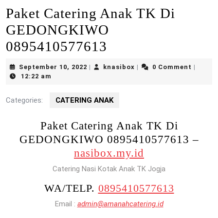
Paket Catering Anak TK Di
GEDONGKIWO
0895410577613
September
knasibox
September 10, 2022
knasibox
0 Comment
|
|
|
10,
12:22 am
2022
Categories:
CATERING ANAK
Paket Catering Anak TK Di
GEDONGKIWO 0895410577613 –
nasibox.my.id
Catering Nasi Kotak Anak TK Jogja
WA/TELP.
0895410577613
Email :
admin@amanahcatering.id