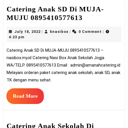
Catering Anak SD Di MUJA-
Catering
MUJU 0895410577613
Anak
July
knasibox
July 18, 2022
knasibox
0 Comment
|
|
|
SD
18,
4:23 pm
Di
2022
Catering Anak SD Di MUJA-MUJU 0895410577613 –
MUJA-
nasibox.my.id Catering Nasi Box Anak Sekolah Jogja
MUJU
WA/TELP. 0895410577613 Email :
admin@amanahcatering.id
08954105776
Melayani orderan paket catering anak sekolah, anak SD, anak
TK dengan menu sehat.
Read
Read More
More
Catering Anak Sekolah Di