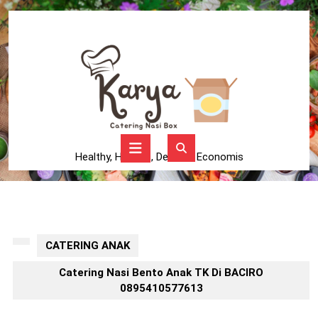
Skip
to
content
Skip
to
content
Open
Button
Healthy, Higienis, Delicius, Economis
CATERING ANAK
Catering Nasi Bento Anak TK Di BACIRO
0895410577613