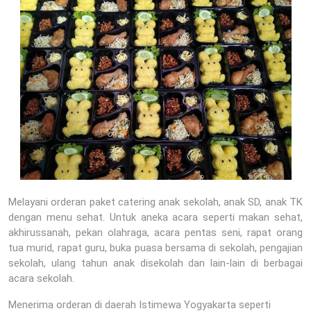
Melayani orderan paket catering anak sekolah, anak SD, anak TK
dengan menu sehat. Untuk aneka acara seperti makan sehat,
akhirussanah, pekan olahraga, acara pentas seni, rapat orang
tua murid, rapat guru, buka puasa bersama di sekolah, pengajian
sekolah, ulang tahun anak disekolah dan lain-lain di berbagai
acara sekolah.
Menerima orderan di daerah Istimewa Yogyakarta seperti