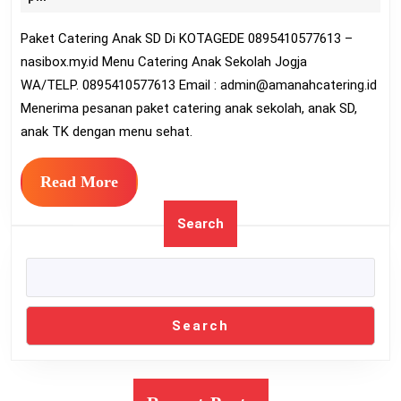
SD
2022
Paket Catering Anak SD Di KOTAGEDE 0895410577613 –
Di
nasibox.my.id Menu Catering Anak Sekolah Jogja
KOTA
WA/TELP. 0895410577613 Email :
admin@amanahcatering.id
089541
Menerima pesanan paket catering anak sekolah, anak SD,
anak TK dengan menu sehat.
Read
Read More
More
Search
Search