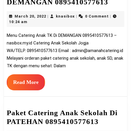
Menu
DEMANGAN 0895410577613
Cateri
March
knasibox
March 20, 2022
knasibox
0 Comment
|
|
|
Anak
20,
10:24 am
TK
2022
Menu Catering Anak TK Di DEMANGAN 0895410577613 –
Di
nasibox.my.id Catering Anak Sekolah Jogja
DEMA
WA/TELP. 0895410577613 Email :
admin@amanahcatering.id
08954
Melayani orderan paket catering anak sekolah, anak SD, anak
TK dengan menu sehat. Dalam
Read
Read More
More
Paket Catering Anak Sekolah Di
Paket
PATEHAN 0895410577613
Catering