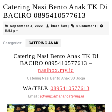
Catering Nasi Bento Anak TK Di
BACIRO 0895410577613
September
knasibox
September 4, 2022
knasibox
0 Comment
|
|
|
4,
5:52 pm
2022
Categories:
CATERING ANAK
Catering Nasi Bento Anak TK Di
BACIRO 0895410577613 –
nasibox.my.id
Catering Nasi Bento Anak SD Jogja
WA/TELP.
0895410577613
Email :
admin@amanahcatering.id