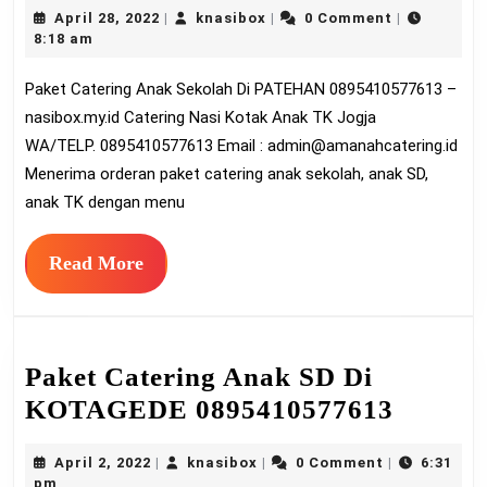
April
knasibox
April 28, 2022
knasibox
0 Comment
|
|
|
Anak
28,
8:18 am
Sekolah
2022
Paket Catering Anak Sekolah Di PATEHAN 0895410577613 –
Di
nasibox.my.id Catering Nasi Kotak Anak TK Jogja
PATEHA
WA/TELP. 0895410577613 Email :
admin@amanahcatering.id
08954105
Menerima orderan paket catering anak sekolah, anak SD,
anak TK dengan menu
Read
Read More
More
Paket Catering Anak SD Di
Paket
KOTAGEDE 0895410577613
Cateri
April
knasibox
April 2, 2022
knasibox
0 Comment
6:31
|
|
|
Anak
2,
pm