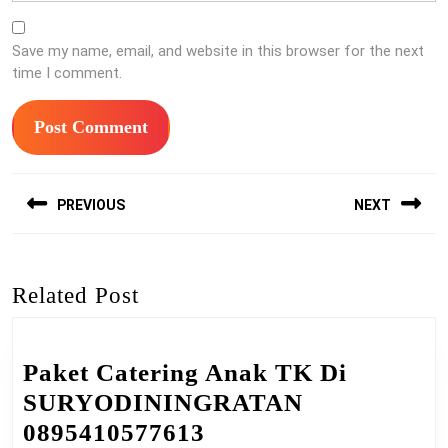
Save my name, email, and website in this browser for the next
time I comment.
Post
PREVIOUS
NEXT
navigation
Previous
Next
post:
post:
Related Post
Paket Catering Anak TK Di
SURYODININGRATAN
Paket
0895410577613