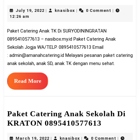
Catering
July
knasibox
July 19, 2022
knasibox
0 Comment
|
|
|
Anak
19,
12:26 am
TK
2022
Paket Catering Anak TK Di SURYODININGRATAN
Di
0895410577613 – nasibox.my.id Paket Catering Anak
SURYODININGRA
Sekolah Jogja WA/TELP. 0895410577613 Email
0895410577613
:
admin@amanahcatering.id
Melayani pesanan paket catering
anak sekolah, anak SD, anak TK dengan menu sehat.
Read
Read More
More
Paket Catering Anak Sekolah Di
Paket
KRATON 0895410577613
Catering
March
knasibox
March 19, 2022
knasibox
0 Comment
|
|
|