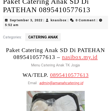
Paket Catering Anak SD Di
PATEHAN 0895410577613
September
knasibox
September 3, 2022
knasibox
0 Comment
|
|
|
3,
5:52 am
2022
Categories:
CATERING ANAK
Paket Catering Anak SD Di PATEHAN
0895410577613 –
nasibox.my.id
Menu Catering Anak TK Jogja
WA/TELP.
0895410577613
Email :
admin@amanahcatering.id