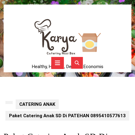
Skip
to
content
Skip
to
content
Open
Button
Healthy, Higienis, Delicius, Economis
CATERING ANAK
Paket Catering Anak SD Di PATEHAN 0895410577613