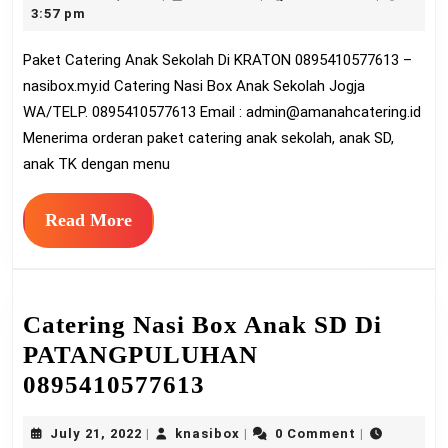
Anak
19,
3:57 pm
Sekolah
2022
Paket Catering Anak Sekolah Di KRATON 0895410577613 –
Di
nasibox.my.id Catering Nasi Box Anak Sekolah Jogja
KRATON
WA/TELP. 0895410577613 Email :
admin@amanahcatering.id
08954105
Menerima orderan paket catering anak sekolah, anak SD,
anak TK dengan menu
Read
Read More
More
Catering Nasi Box Anak SD Di
PATANGPULUHAN
Catering
0895410577613
Nasi
July
knasibox
July 21, 2022
knasibox
0 Comment
|
|
|
Box