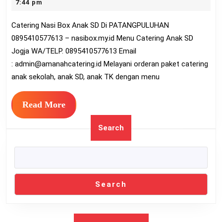
21,
7:44 pm
Anak
2022
Catering Nasi Box Anak SD Di PATANGPULUHAN
SD
0895410577613 – nasibox.my.id Menu Catering Anak SD
Di
Jogja WA/TELP. 0895410577613 Email
PATANGPULUHAN
:
admin@amanahcatering.id
Melayani orderan paket catering
0895410577613
anak sekolah, anak SD, anak TK dengan menu
Read
Read More
More
Search
Search