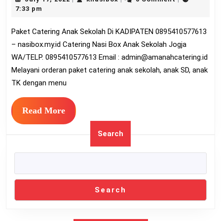
Anak
17,
7:33 pm
Sekola
2022
Paket Catering Anak Sekolah Di KADIPATEN 0895410577613
Di
– nasibox.my.id Catering Nasi Box Anak Sekolah Jogja
KADI
WA/TELP. 0895410577613 Email :
admin@amanahcatering.id
08954
Melayani orderan paket catering anak sekolah, anak SD, anak
TK dengan menu
Read
Read More
More
Search
Search