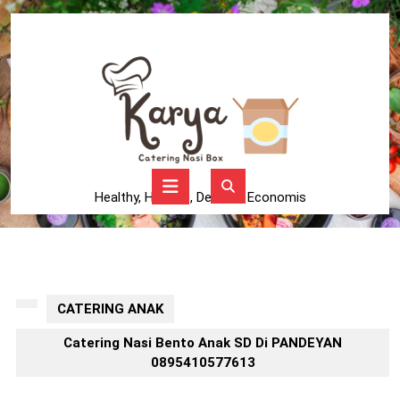
Skip
to
content
Skip
to
content
Open
Button
Healthy, Higienis, Delicius, Economis
CATERING ANAK
Catering Nasi Bento Anak SD Di PANDEYAN
0895410577613