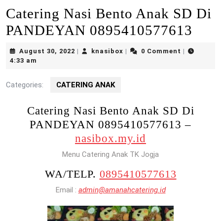
Catering Nasi Bento Anak SD Di
PANDEYAN 0895410577613
August
knasibox
August 30, 2022
knasibox
0 Comment
|
|
|
30,
4:33 am
2022
Categories:
CATERING ANAK
Catering Nasi Bento Anak SD Di
PANDEYAN 0895410577613 –
nasibox.my.id
Menu Catering Anak TK Jogja
WA/TELP.
0895410577613
Email :
admin@amanahcatering.id