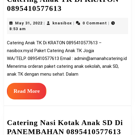
Catering
0895410577613
Anak
May
knasibox
May 31, 2022
knasibox
0 Comment
|
|
|
TK
31,
8:53 am
Di
2022
Catering Anak TK Di KRATON 0895410577613 –
KRATON
nasibox.my.id Paket Catering Anak TK Jogja
0895410577613
WA/TELP. 0895410577613 Email :
admin@amanahcatering.id
Menerima orderan paket catering anak sekolah, anak SD,
anak TK dengan menu sehat. Dalam
Read
Read More
More
Catering Nasi Kotak Anak SD Di
Cat
PANEMBAHAN 0895410577613