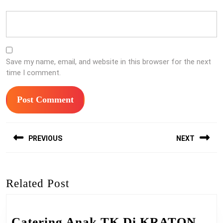
Save my name, email, and website in this browser for the next
time I comment.
Post
PREVIOUS
NEXT
navigation
Previous
Next
post:
post:
Related Post
Catering Anak TK Di KRATON