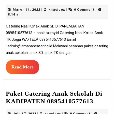
Nas
March
knasibox
March 11, 2022
knasibox
0 Comment
|
|
|
Kot
11,
8:14 am
An
2022
Catering Nasi Kotak Anak SD Di PANEMBAHAN
SD
0895410577613 – nasibox.my.id Catering Nasi Kotak Anak
Di
TK Jogja WA/TELP. 0895410577613 Email
PA
:
admin@amanahcatering.id
Melayani pesanan paket catering
089
anak sekolah, anak SD, anak TK dengan
Read
Read More
More
Paket Catering Anak Sekolah Di
Paket
KADIPATEN 0895410577613
Cateri
July
knasibox
July 17, 2022
knasibox
0 Comment
|
|
|