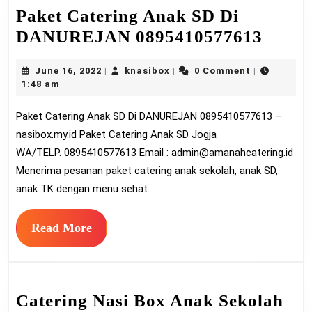
Paket Catering Anak SD Di
Paket
DANUREJAN 0895410577613
Cater
June
knasibox
June 16, 2022
knasibox
0 Comment
|
|
|
Anak
16,
1:48 am
SD
2022
Paket Catering Anak SD Di DANUREJAN 0895410577613 –
Di
nasibox.my.id Paket Catering Anak SD Jogja
DAN
WA/TELP. 0895410577613 Email :
admin@amanahcatering.id
08954
Menerima pesanan paket catering anak sekolah, anak SD,
anak TK dengan menu sehat.
Read
Read More
More
Catering Nasi Box Anak Sekolah