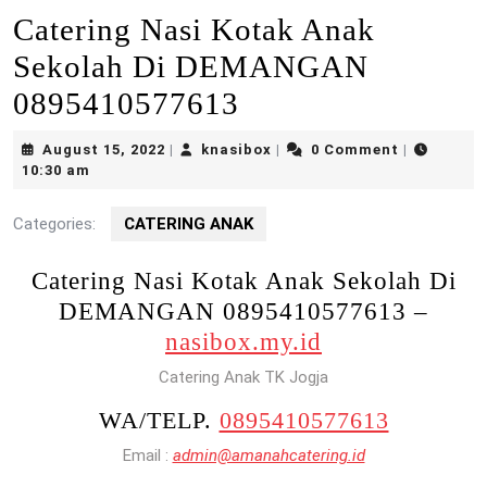
Catering Nasi Kotak Anak
Sekolah Di DEMANGAN
0895410577613
August
knasibox
August 15, 2022
knasibox
0 Comment
|
|
|
15,
10:30 am
2022
Categories:
CATERING ANAK
Catering Nasi Kotak Anak Sekolah Di
DEMANGAN 0895410577613 –
nasibox.my.id
Catering Anak TK Jogja
WA/TELP.
0895410577613
Email :
admin@amanahcatering.id