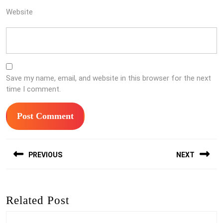
Website
Save my name, email, and website in this browser for the next
time I comment.
Post
PREVIOUS
NEXT
navigation
Previous
Next
post:
post:
Related Post