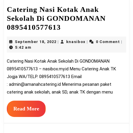
Catering Nasi Kotak Anak
Sekolah Di GONDOMANAN
Catering
0895410577613
Nasi
September
knasibox
September 18, 2022
knasibox
0 Comment
|
|
|
Kotak
18,
5:42 am
Anak
2022
Catering Nasi Kotak Anak Sekolah Di GONDOMANAN
Sekolah
0895410577613 – nasibox.my.id Menu Catering Anak TK
Di
Jogja WA/TELP. 0895410577613 Email
GONDOMANAN
:
admin@amanahcatering.id
Menerima pesanan paket
0895410577613
catering anak sekolah, anak SD, anak TK dengan menu
Read
Read More
More