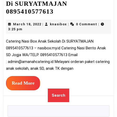
Di SURYATMAJAN
Catering
0895410577613
Nasi
March
knasibox
March 18, 2022
knasibox
0 Comment
|
|
|
Box
18,
3:25 pm
Anak
2022
Catering Nasi Box Anak Sekolah Di SURYATMAJAN
Sekolah
0895410577613 – nasibox.my.id Catering Nasi Bento Anak
Di
SD Jogja WA/TELP. 0895410577613 Email
SURYATMAJAN
:
admin@amanahcatering.id
Melayani orderan paket catering
0895410577613
anak sekolah, anak SD, anak TK dengan
Read
Read More
More
Search