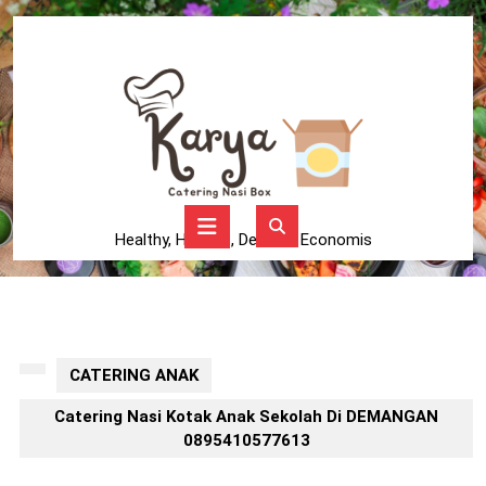
Skip
to
content
Skip
to
content
Open
Button
Healthy, Higienis, Delicius, Economis
CATERING ANAK
Catering Nasi Kotak Anak Sekolah Di DEMANGAN
0895410577613