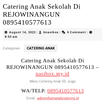
Catering Anak Sekolah Di
REJOWINANGUN
0895410577613
August
knasibox
August 14, 2022
knasibox
0 Comment
|
|
|
14,
8:53 am
2022
Categories:
CATERING ANAK
Catering Anak Sekolah Di
REJOWINANGUN 0895410577613 –
nasibox.my.id
Menu Catering Anak SD Jogja
WA/TELP.
0895410577613
Email :
admin@amanahcatering.id