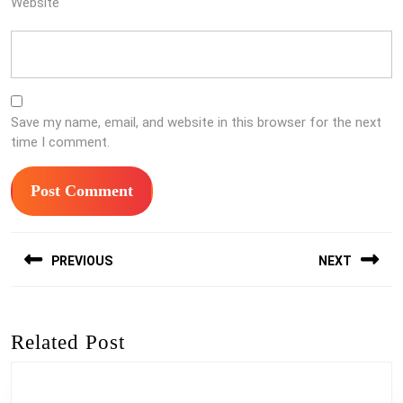
Website
Save my name, email, and website in this browser for the next
time I comment.
Post
PREVIOUS
NEXT
navigation
Previous
Next
post:
post:
Related Post