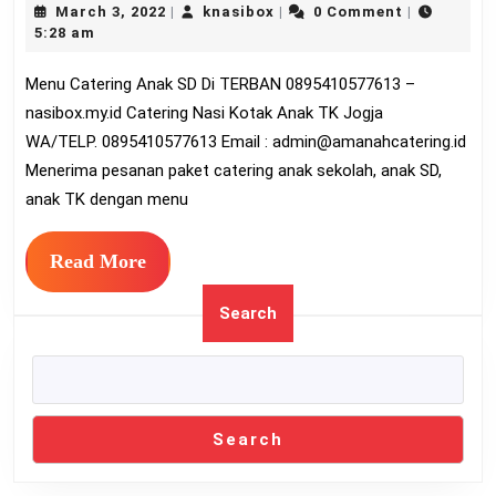
March
knasibox
March 3, 2022
knasibox
0 Comment
|
|
|
Anak
3,
5:28 am
SD
2022
Menu Catering Anak SD Di TERBAN 0895410577613 –
Di
nasibox.my.id Catering Nasi Kotak Anak TK Jogja
TERBAN
WA/TELP. 0895410577613 Email :
admin@amanahcatering.id
089541057
Menerima pesanan paket catering anak sekolah, anak SD,
anak TK dengan menu
Read
Read More
More
Search
Search