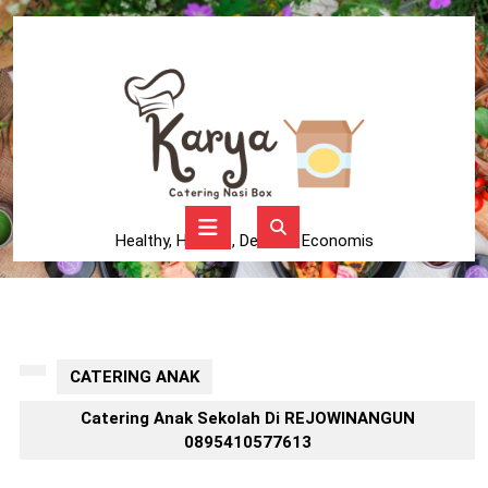
Skip
to
content
Skip
to
content
Open
Button
Healthy, Higienis, Delicius, Economis
CATERING ANAK
Catering Anak Sekolah Di REJOWINANGUN
0895410577613