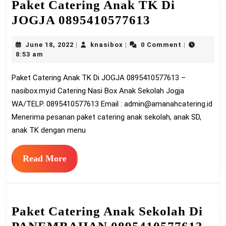
Paket Catering Anak TK Di
Paket
JOGJA 0895410577613
Catering
June
knasibox
June 18, 2022
knasibox
0 Comment
|
|
|
Anak
18,
8:53 am
TK
2022
Paket Catering Anak TK Di JOGJA 0895410577613 –
Di
nasibox.my.id Catering Nasi Box Anak Sekolah Jogja
JOGJA
WA/TELP. 0895410577613 Email :
admin@amanahcatering.id
0895410577
Menerima pesanan paket catering anak sekolah, anak SD,
anak TK dengan menu
Read
Read More
More
Paket Catering Anak Sekolah Di
Pak