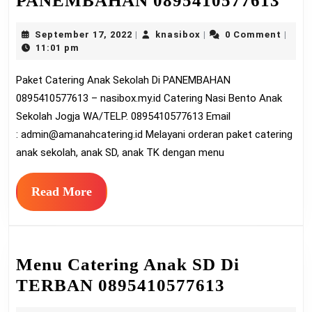
PANEMBAHAN 0895410577613
Cat
September
knasibox
September 17, 2022
knasibox
0 Comment
|
|
|
An
17,
11:01 pm
Sek
2022
Paket Catering Anak Sekolah Di PANEMBAHAN
Di
0895410577613 – nasibox.my.id Catering Nasi Bento Anak
PA
Sekolah Jogja WA/TELP. 0895410577613 Email
089
:
admin@amanahcatering.id
Melayani orderan paket catering
anak sekolah, anak SD, anak TK dengan menu
Read
Read More
More
Menu Catering Anak SD Di
Menu
TERBAN 0895410577613
Catering