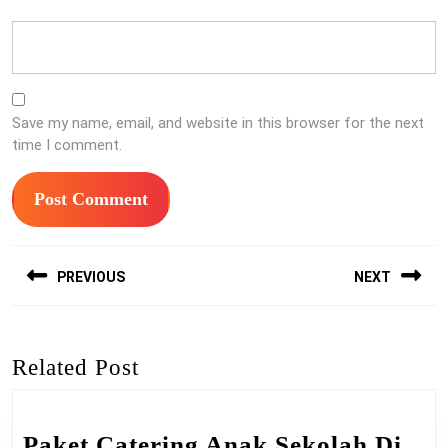
Save my name, email, and website in this browser for the next
time I comment.
Post
PREVIOUS
NEXT
navigation
Previous
Next
post:
post:
Related Post
Paket Catering Anak Sekolah Di