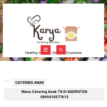
Skip
to
content
Skip
to
content
Open
Button
Healthy, Higienis, Delicius, Economis
CATERING ANAK
Menu Catering Anak TK Di KADIPATEN
0895410577613