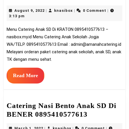
Catering
August
knasibox
August 9, 2022
knasibox
0 Comment
|
|
|
Anak
9,
3:13 pm
SD
2022
Menu Catering Anak SD Di KRATON 0895410577613 –
Di
nasibox.my.id Menu Catering Anak Sekolah Jogja
KRATON
WA/TELP. 0895410577613 Email :
admin@amanahcatering.id
08954105
Melayani orderan paket catering anak sekolah, anak SD, anak
TK dengan menu sehat.
Read
Read More
More
Catering Nasi Bento Anak SD Di
Catering
BENER 0895410577613
Nasi
March
knasibox
March 1, 2022
knasibox
0 Comment
|
|
|