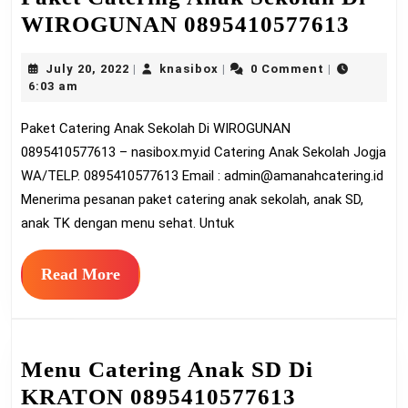
Pake
WIROGUNAN 0895410577613
Cater
July
knasibox
July 20, 2022
knasibox
0 Comment
|
|
|
Anak
20,
6:03 am
Seko
2022
Paket Catering Anak Sekolah Di WIROGUNAN
Di
0895410577613 – nasibox.my.id Catering Anak Sekolah Jogja
WIR
WA/TELP. 0895410577613 Email :
admin@amanahcatering.id
0895
Menerima pesanan paket catering anak sekolah, anak SD,
anak TK dengan menu sehat. Untuk
Read
Read More
More
Menu Catering Anak SD Di
Menu
KRATON 0895410577613