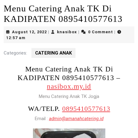
Menu Catering Anak TK Di
KADIPATEN 0895410577613
August
knasibox
August 12, 2022
knasibox
0 Comment
|
|
|
12,
12:57 am
2022
Categories:
CATERING ANAK
Menu Catering Anak TK Di
KADIPATEN 0895410577613 –
nasibox.my.id
Menu Catering Anak TK Jogja
WA/TELP.
0895410577613
Email :
admin@amanahcatering.id