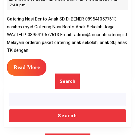
Bento
1,
7:48 pm
Anak
2022
Catering Nasi Bento Anak SD Di BENER 0895410577613 –
SD
nasibox.my.id Catering Nasi Bento Anak Sekolah Jogja
Di
WA/TELP. 0895410577613 Email :
admin@amanahcatering.id
BENER
Melayani orderan paket catering anak sekolah, anak SD, anak
0895410577
TK dengan
Read
Read More
More
Search
Search