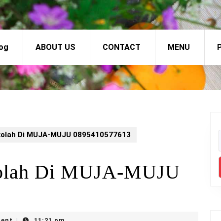
og
ABOUT US
CONTACT
MENU
P
kolah Di MUJA-MUJU 0895410577613
kolah Di MUJA-MUJU
ent
11:21 pm
|