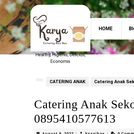
Skip
to
content
Skip
HOME
Bl
to
content
Healthy, Higienis, Delicius,
Economis
CATERING ANAK
Catering Anak Se
Catering Anak Se
0895410577613
August
knasibox
August 9, 2022
knasibox
0 Comm
|
|