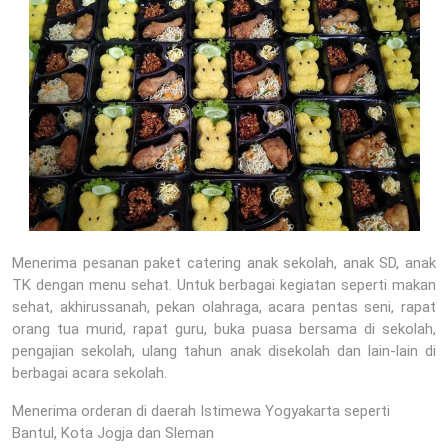
Menerima pesanan paket catering anak sekolah, anak SD, anak
TK dengan menu sehat. Untuk berbagai kegiatan seperti makan
sehat, akhirussanah, pekan olahraga, acara pentas seni, rapat
orang tua murid, rapat guru, buka puasa bersama di sekolah,
pengajian sekolah, ulang tahun anak disekolah dan lain-lain di
berbagai acara sekolah.
Menerima orderan di daerah Istimewa Yogyakarta seperti
Bantul, Kota Jogja dan Sleman