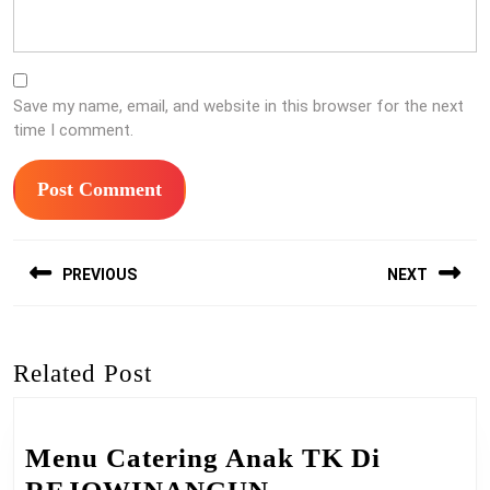
Save my name, email, and website in this browser for the next
time I comment.
Post
PREVIOUS
NEXT
navigation
Previous
Next
post:
post:
Related Post
Menu Catering Anak TK Di