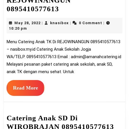
REJOWINANGUN
Menu
0895410577613
Catering
May
knasibox
May 28, 2022
knasibox
0 Comment
|
|
|
Anak
28,
10:20 pm
TK
2022
Menu Catering Anak TK Di REJOWINANGUN 0895410577613
Di
– nasibox.my.id Catering Anak Sekolah Jogja
REJOWINANGUN
WA/TELP. 0895410577613 Email :
admin@amanahcatering.id
0895410577613
Melayani pesanan paket catering anak sekolah, anak SD,
anak TK dengan menu sehat. Untuk
Read
Read More
More
Catering Anak SD Di
Cate
WIROBRAJAN 0895410577613