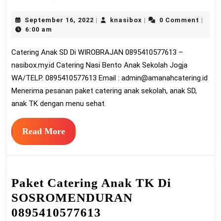
Ana
September
knasibox
September 16, 2022
knasibox
0 Comment
|
|
|
SD
16,
6:00 am
Di
2022
Catering Anak SD Di WIROBRAJAN 0895410577613 –
WI
nasibox.my.id Catering Nasi Bento Anak Sekolah Jogja
089
WA/TELP. 0895410577613 Email :
admin@amanahcatering.id
Menerima pesanan paket catering anak sekolah, anak SD,
anak TK dengan menu sehat.
Read
Read More
More
Paket Catering Anak TK Di
SOSROMENDURAN
Paket
0895410577613