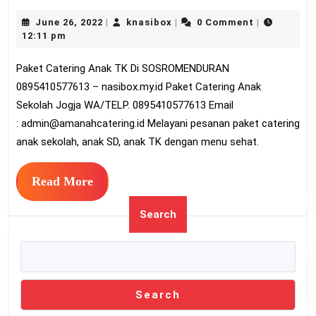
Catering
June
knasibox
June 26, 2022
knasibox
0 Comment
|
|
|
Anak
26,
12:11 pm
TK
2022
Paket Catering Anak TK Di SOSROMENDURAN
Di
0895410577613 – nasibox.my.id Paket Catering Anak
SOSROMENDURA
Sekolah Jogja WA/TELP. 0895410577613 Email
0895410577613
:
admin@amanahcatering.id
Melayani pesanan paket catering
anak sekolah, anak SD, anak TK dengan menu sehat.
Read
Read More
More
Search
Search