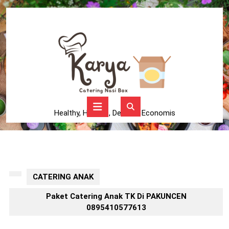
Skip
to
content
Skip
to
content
Open
Button
Healthy, Higienis, Delicius, Economis
CATERING ANAK
Paket Catering Anak TK Di PAKUNCEN
0895410577613