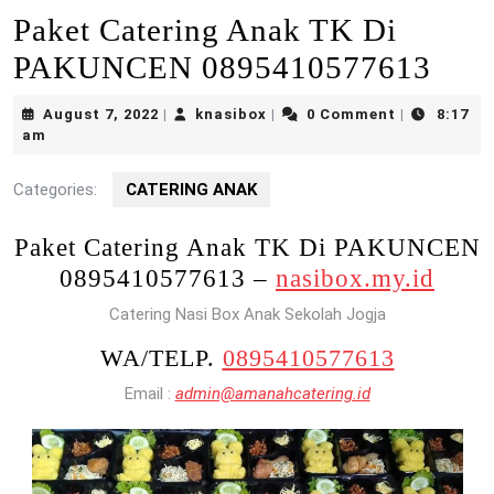
Paket Catering Anak TK Di
PAKUNCEN 0895410577613
August
knasibox
August 7, 2022
knasibox
0 Comment
8:17
|
|
|
7,
am
2022
Categories:
CATERING ANAK
Paket Catering Anak TK Di PAKUNCEN
0895410577613 –
nasibox.my.id
Catering Nasi Box Anak Sekolah Jogja
WA/TELP.
0895410577613
Email :
admin@amanahcatering.id