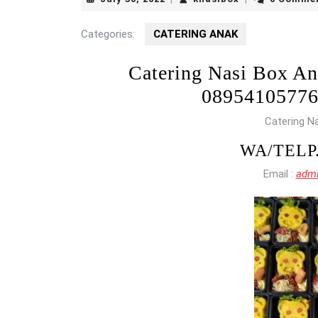
30,
2022
Categories:
CATERING ANAK
Catering Nasi Box 
0895410577
Catering N
WA/TELP
Email :
admi