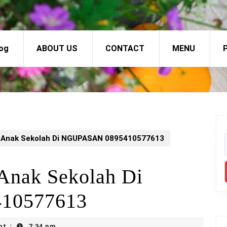
og
ABOUT US
CONTACT
MENU
P
x Anak Sekolah Di NGUPASAN 0895410577613
 Anak Sekolah Di
10577613
nt
7:34 pm
|