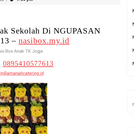
Anak Sekolah Di NGUPASAN
613 –
nasibox.my.id
asi Box Anak TK Jogja
.
0895410577613
n@amanahcatering.id