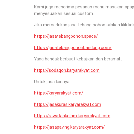
Kami juga menerima pesanan menu masakan apapun 
menyesuaikan sesuai custom.
Jika memerlukan jasa tebang pohon silakan klik link
https://jasatebangpohon.space/
https://jasatebangpohonbandung.com/
Yang hendak berbuat kebajikan dan beramal :
https://sodaqoh.karyarakyat.com
Untuk jasa lainnya :
https://karyarakyat.com/
https://jasakuras.karyarakyat.com
https://rawatankolam.karyarakyat.com
https://jasapaving.karyarakyat.com/