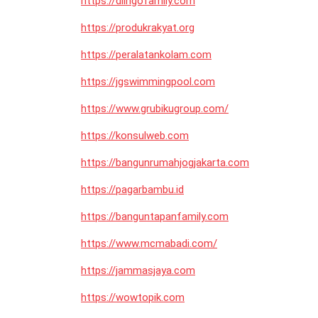
https://dlingofamily.com
https://produkrakyat.org
https://peralatankolam.com
https://jgswimmingpool.com
https://www.grubikugroup.com/
https://konsulweb.com
https://bangunrumahjogjakarta.com
https://pagarbambu.id
https://banguntapanfamily.com
https://www.mcmabadi.com/
https://jammasjaya.com
https://wowtopik.com