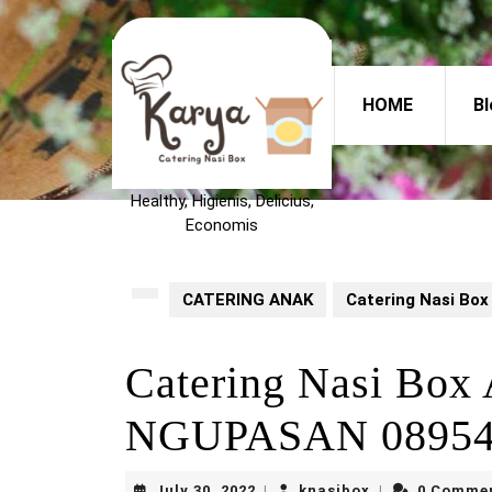
Skip
to
content
Skip
HOME
Bl
to
content
Healthy, Higienis, Delicius,
Economis
CATERING ANAK
Catering Nasi Bo
Catering Nasi Box
NGUPASAN 08954
July
knasibox
July 30, 2022
knasibox
0 Comme
|
|