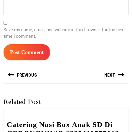
Save my name, email, and website in this browser for the next
time I comment.
Post
PREVIOUS
NEXT
navigation
Previous
Next
post:
post:
Related Post
Catering Nasi Box Anak SD Di