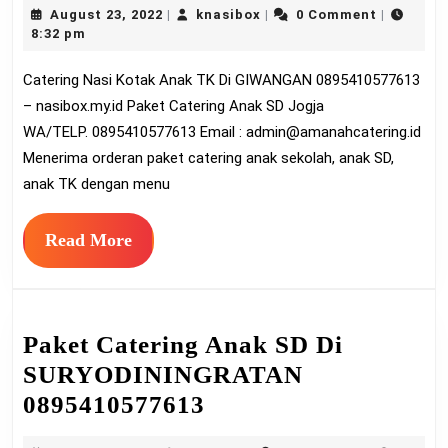
August
knasibox
August 23, 2022
knasibox
0 Comment
|
|
|
Kotak
23,
8:32 pm
Anak
2022
Catering Nasi Kotak Anak TK Di GIWANGAN 0895410577613
TK
– nasibox.my.id Paket Catering Anak SD Jogja
Di
WA/TELP. 0895410577613 Email :
admin@amanahcatering.id
GIWA
Menerima orderan paket catering anak sekolah, anak SD,
089541
anak TK dengan menu
Read
Read More
More
Paket Catering Anak SD Di
SURYODININGRATAN
Paket
0895410577613
Catering