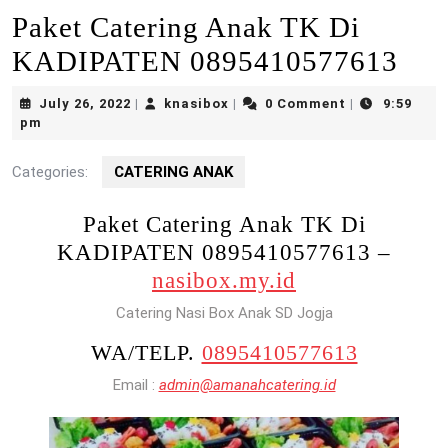
Paket Catering Anak TK Di
KADIPATEN 0895410577613
July
knasibox
July 26, 2022
knasibox
0 Comment
9:59
|
|
|
26,
pm
2022
Categories:
CATERING ANAK
Paket Catering Anak TK Di
KADIPATEN 0895410577613 –
nasibox.my.id
Catering Nasi Box Anak SD Jogja
WA/TELP.
0895410577613
Email :
admin@amanahcatering.id