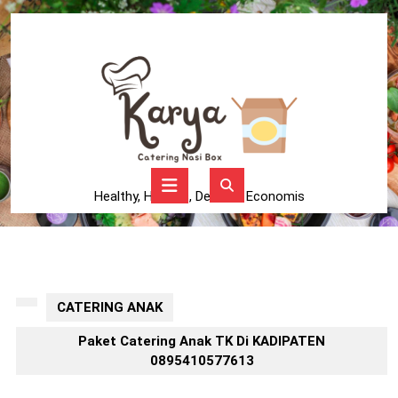
Skip
to
content
Skip
to
content
Open
Button
Healthy, Higienis, Delicius, Economis
CATERING ANAK
Paket Catering Anak TK Di KADIPATEN
0895410577613