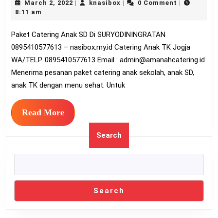
March
knasibox
March 2, 2022
knasibox
0 Comment
|
|
|
Anak
2,
8:11 am
SD
2022
Paket Catering Anak SD Di SURYODININGRATAN
Di
0895410577613 – nasibox.my.id Catering Anak TK Jogja
SURYODININGRA
WA/TELP. 0895410577613 Email :
admin@amanahcatering.id
0895410577613
Menerima pesanan paket catering anak sekolah, anak SD,
anak TK dengan menu sehat. Untuk
Read
Read More
More
Search
Search