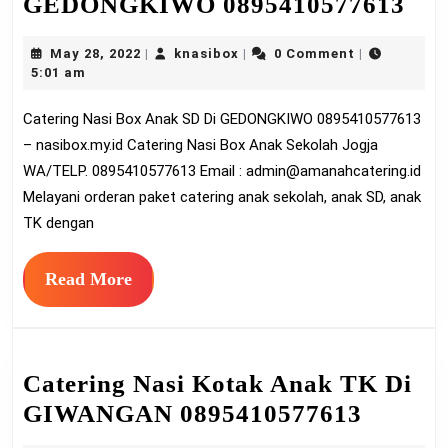
Cat
GEDONGKIWO 0895410577613
Nas
May
knasibox
May 28, 2022
knasibox
0 Comment
|
|
|
Bo
28,
5:01 am
An
2022
Catering Nasi Box Anak SD Di GEDONGKIWO 0895410577613
SD
– nasibox.my.id Catering Nasi Box Anak Sekolah Jogja
Di
WA/TELP. 0895410577613 Email :
admin@amanahcatering.id
GE
Melayani orderan paket catering anak sekolah, anak SD, anak
089
TK dengan
Read
Read More
More
Catering Nasi Kotak Anak TK Di
Cateri
GIWANGAN 0895410577613
Nasi