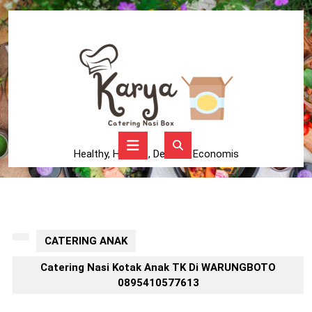
Skip
to
content
Skip
to
content
Open
Button
Healthy, Higienis, Delicius, Economis
CATERING ANAK
Catering Nasi Kotak Anak TK Di WARUNGBOTO
0895410577613