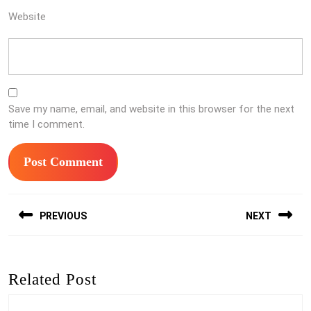
Website
Save my name, email, and website in this browser for the next
time I comment.
Post
PREVIOUS
NEXT
navigation
Previous
Next
post:
post:
Related Post