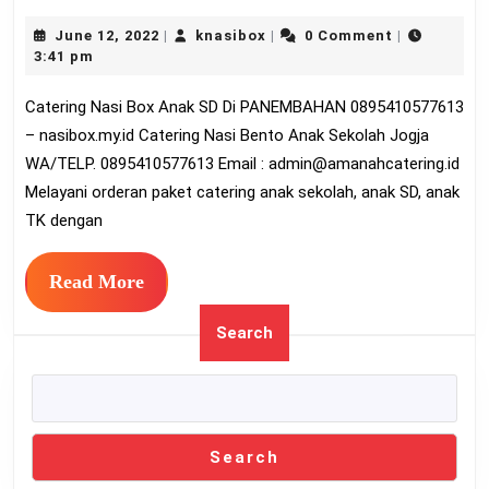
Nas
June
knasibox
June 12, 2022
knasibox
0 Comment
|
|
|
Box
12,
3:41 pm
An
2022
Catering Nasi Box Anak SD Di PANEMBAHAN 0895410577613
SD
– nasibox.my.id Catering Nasi Bento Anak Sekolah Jogja
Di
WA/TELP. 0895410577613 Email :
admin@amanahcatering.id
PA
Melayani orderan paket catering anak sekolah, anak SD, anak
089
TK dengan
Read
Read More
More
Search
Search