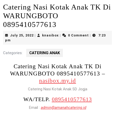
Catering Nasi Kotak Anak TK Di
WARUNGBOTO
0895410577613
July
knasibox
July 25, 2022
knasibox
0 Comment
7:23
|
|
|
25,
pm
2022
Categories:
CATERING ANAK
Catering Nasi Kotak Anak TK Di
WARUNGBOTO 0895410577613 –
nasibox.my.id
Catering Nasi Kotak Anak SD Jogja
WA/TELP.
0895410577613
Email :
admin@amanahcatering.id