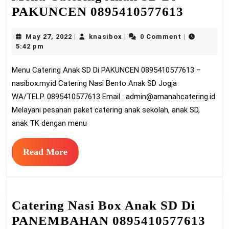
Menu
PAKUNCEN 0895410577613
Cateri
May
knasibox
May 27, 2022
knasibox
0 Comment
|
|
|
Anak
27,
5:42 pm
SD
2022
Menu Catering Anak SD Di PAKUNCEN 0895410577613 –
Di
nasibox.my.id Catering Nasi Bento Anak SD Jogja
PAKU
WA/TELP. 0895410577613 Email :
admin@amanahcatering.id
089541
Melayani pesanan paket catering anak sekolah, anak SD,
anak TK dengan menu
Read
Read More
More
Catering Nasi Box Anak SD Di
Cat
PANEMBAHAN 0895410577613