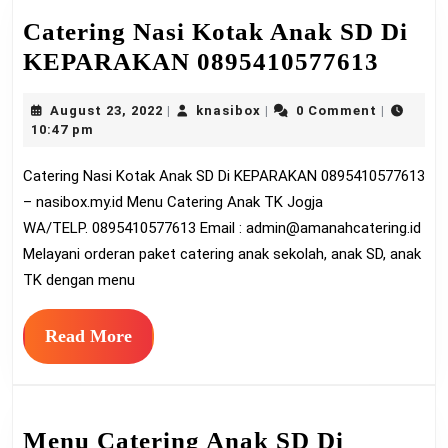
Catering Nasi Kotak Anak SD Di
Cater
KEPARAKAN 0895410577613
Nasi
August
knasibox
August 23, 2022
knasibox
0 Comment
|
|
|
Kota
23,
10:47 pm
Anak
2022
Catering Nasi Kotak Anak SD Di KEPARAKAN 0895410577613
SD
– nasibox.my.id Menu Catering Anak TK Jogja
Di
WA/TELP. 0895410577613 Email :
admin@amanahcatering.id
KEP
Melayani orderan paket catering anak sekolah, anak SD, anak
08954
TK dengan menu
Read
Read More
More
Menu Catering Anak SD Di