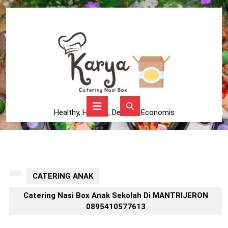
Skip
to
content
Skip
to
content
Open
Button
Healthy, Higienis, Delicius, Economis
CATERING ANAK
Catering Nasi Box Anak Sekolah Di MANTRIJERON
0895410577613