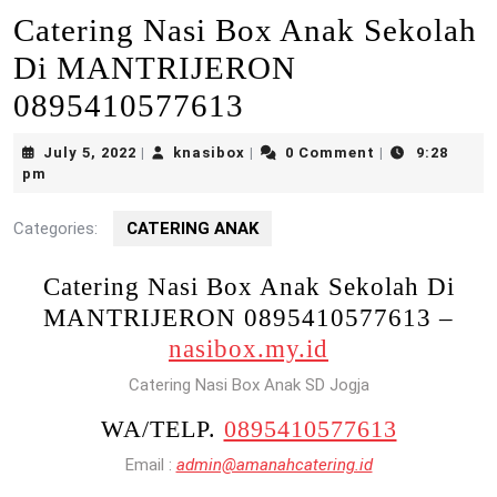
Catering Nasi Box Anak Sekolah
Di MANTRIJERON
0895410577613
July
knasibox
July 5, 2022
knasibox
0 Comment
9:28
|
|
|
5,
pm
2022
Categories:
CATERING ANAK
Catering Nasi Box Anak Sekolah Di
MANTRIJERON 0895410577613 –
nasibox.my.id
Catering Nasi Box Anak SD Jogja
WA/TELP.
0895410577613
Email :
admin@amanahcatering.id