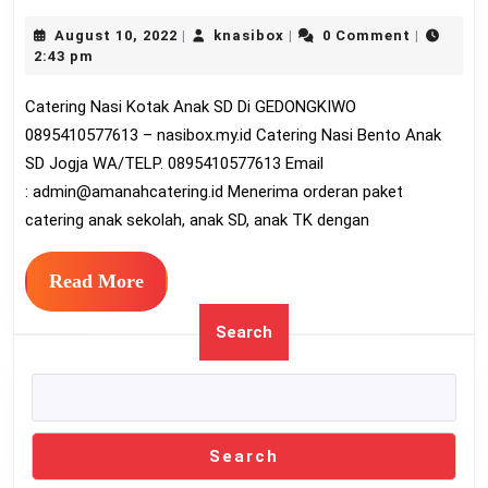
Nas
August
knasibox
August 10, 2022
knasibox
0 Comment
|
|
|
Kot
10,
2:43 pm
An
2022
Catering Nasi Kotak Anak SD Di GEDONGKIWO
SD
0895410577613 – nasibox.my.id Catering Nasi Bento Anak
Di
SD Jogja WA/TELP. 0895410577613 Email
GE
:
admin@amanahcatering.id
Menerima orderan paket
089
catering anak sekolah, anak SD, anak TK dengan
Read
Read More
More
Search
Search