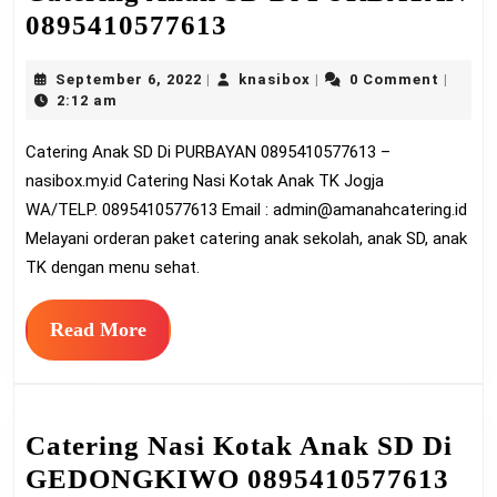
Catering
0895410577613
Anak
September
knasibox
September 6, 2022
knasibox
0 Comment
|
|
|
SD
6,
2:12 am
Di
2022
Catering Anak SD Di PURBAYAN 0895410577613 –
PURBAYAN
nasibox.my.id Catering Nasi Kotak Anak TK Jogja
0895410577613
WA/TELP. 0895410577613 Email :
admin@amanahcatering.id
Melayani orderan paket catering anak sekolah, anak SD, anak
TK dengan menu sehat.
Read
Read More
More
Catering Nasi Kotak Anak SD Di
Cat
GEDONGKIWO 0895410577613