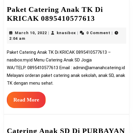
Paket Catering Anak TK Di
Paket
KRICAK 0895410577613
Catering
March
knasibox
March 10, 2022
knasibox
0 Comment
|
|
|
Anak
10,
2:04 am
TK
2022
Paket Catering Anak TK Di KRICAK 0895410577613 –
Di
nasibox.my.id Menu Catering Anak SD Jogja
KRICAK
WA/TELP. 0895410577613 Email :
admin@amanahcatering.id
089541057
Melayani orderan paket catering anak sekolah, anak SD, anak
TK dengan menu sehat.
Read
Read More
More
Catering Anak SD Di PURBAYAN