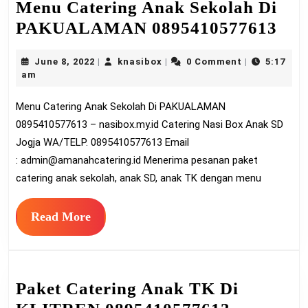
Menu Catering Anak Sekolah Di
Me
PAKUALAMAN 0895410577613
Cat
June
knasibox
June 8, 2022
knasibox
0 Comment
5:17
|
|
|
An
8,
am
Sek
2022
Menu Catering Anak Sekolah Di PAKUALAMAN
Di
0895410577613 – nasibox.my.id Catering Nasi Box Anak SD
PA
Jogja WA/TELP. 0895410577613 Email
089
:
admin@amanahcatering.id
Menerima pesanan paket
catering anak sekolah, anak SD, anak TK dengan menu
Read
Read More
More
Paket Catering Anak TK Di