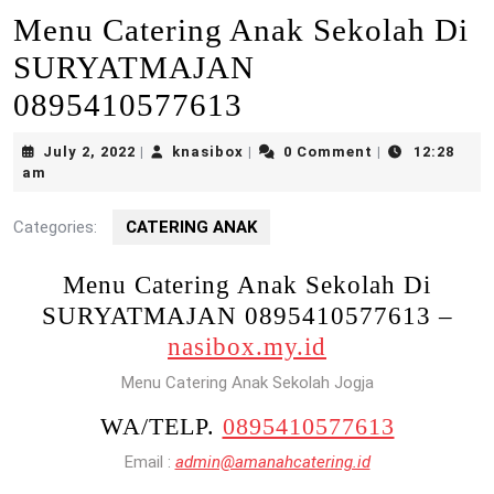
Menu Catering Anak Sekolah Di
SURYATMAJAN
0895410577613
July
knasibox
July 2, 2022
knasibox
0 Comment
12:28
|
|
|
2,
am
2022
Categories:
CATERING ANAK
Menu Catering Anak Sekolah Di
SURYATMAJAN 0895410577613 –
nasibox.my.id
Menu Catering Anak Sekolah Jogja
WA/TELP.
0895410577613
Email :
admin@amanahcatering.id