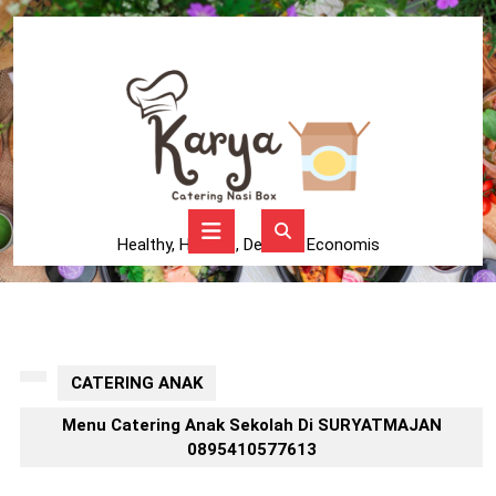
Skip
to
content
Skip
to
content
Open
Button
Healthy, Higienis, Delicius, Economis
CATERING ANAK
Menu Catering Anak Sekolah Di SURYATMAJAN
0895410577613