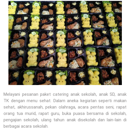
Melayani pesanan paket catering anak sekolah, anak SD, anak
TK dengan menu sehat. Dalam aneka kegiatan seperti makan
sehat, akhirussanah, pekan olahraga, acara pentas seni, rapat
orang tua murid, rapat guru, buka puasa bersama di sekolah,
pengajian sekolah, ulang tahun anak disekolah dan lain-lain di
berbagai acara sekolah.