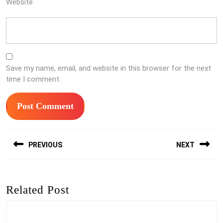
Website
Save my name, email, and website in this browser for the next
time I comment.
Post
PREVIOUS
NEXT
navigation
Previous
Next
post:
post:
Related Post