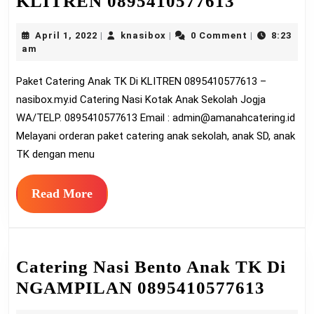
Paket
KLITREN 0895410577613
Catering
April
knasibox
April 1, 2022
knasibox
0 Comment
8:23
|
|
|
Anak
1,
am
TK
2022
Paket Catering Anak TK Di KLITREN 0895410577613 –
Di
nasibox.my.id Catering Nasi Kotak Anak Sekolah Jogja
KLITRE
WA/TELP. 0895410577613 Email :
admin@amanahcatering.id
08954105
Melayani orderan paket catering anak sekolah, anak SD, anak
TK dengan menu
Read
Read More
More
Catering Nasi Bento Anak TK Di
Cater
NGAMPILAN 0895410577613
Nasi