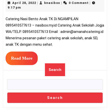
April
knasibox
April 28, 2022
knasibox
0 Comment
|
|
|
Bento
28,
9:17 pm
Anak
2022
Catering Nasi Bento Anak TK Di NGAMPILAN
TK
0895410577613 – nasibox.my.id Catering Anak Sekolah Jogja
Di
WA/TELP. 0895410577613 Email :
admin@amanahcatering.id
NGA
Menerima pesanan paket catering anak sekolah, anak SD,
08954
anak TK dengan menu sehat.
Read
Read More
More
Search
Search