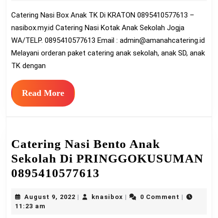
Anak
2022
Catering Nasi Box Anak TK Di KRATON 0895410577613 –
TK
nasibox.my.id Catering Nasi Kotak Anak Sekolah Jogja
Di
WA/TELP. 0895410577613 Email :
admin@amanahcatering.id
KRATON
Melayani orderan paket catering anak sekolah, anak SD, anak
08954105
TK dengan
Read
Read More
More
Catering Nasi Bento Anak
Sekolah Di PRINGGOKUSUMAN
Catering
0895410577613
Nasi
August
knasibox
August 9, 2022
knasibox
0 Comment
|
|
|
Bento
9,
11:23 am
Anak
2022