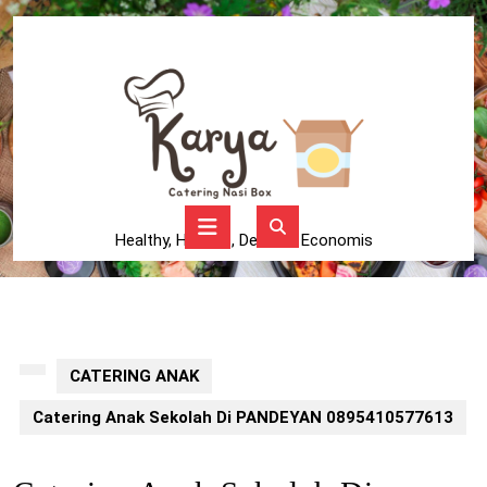
Skip
to
content
Skip
to
content
Open
Button
Healthy, Higienis, Delicius, Economis
CATERING ANAK
Catering Anak Sekolah Di PANDEYAN 0895410577613