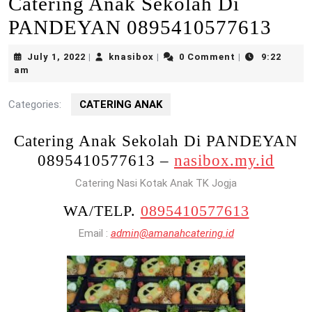
Catering Anak Sekolah Di
PANDEYAN 0895410577613
July
knasibox
July 1, 2022
knasibox
0 Comment
9:22
|
|
|
1,
am
2022
Categories:
CATERING ANAK
Catering Anak Sekolah Di PANDEYAN
0895410577613 –
nasibox.my.id
Catering Nasi Kotak Anak TK Jogja
WA/TELP.
0895410577613
Email :
admin@amanahcatering.id