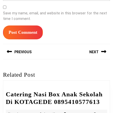
Save my name, email, and website in this browser for the next
time I comment.
Post
PREVIOUS
NEXT
navigation
Previous
Next
post:
post:
Related Post
Catering Nasi Box Anak Sekolah
Cate
Di KOTAGEDE 0895410577613
Nasi