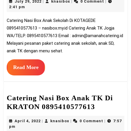
July
knasibox
July 29, 2022
knasibox
0 Comment
|
|
|
Box
29,
2:41 pm
Ana
2022
Catering Nasi Box Anak Sekolah Di KOTAGEDE
Sek
0895410577613 – nasibox.my.id Catering Anak TK Jogja
Di
WA/TELP. 0895410577613 Email :
admin@amanahcatering.id
KO
Melayani pesanan paket catering anak sekolah, anak SD,
089
anak TK dengan menu sehat.
Read
Read More
More
Catering Nasi Box Anak TK Di
Catering
KRATON 0895410577613
Nasi
April
knasibox
April 4, 2022
knasibox
0 Comment
7:57
|
|
|
Box
4,
pm