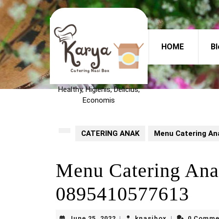
Skip
to
content
Skip
HOME
Bl
to
content
Healthy, Higienis, Delicius,
Economis
CATERING ANAK
Menu Catering An
Menu Catering An
0895410577613
June
knasibox
June 25, 2022
knasibox
0 Comme
|
|