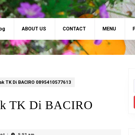
og
ABOUT US
CONTACT
MENU
P
ak TK Di BACIRO 0895410577613
ak TK Di BACIRO
nt
5:52 am
|