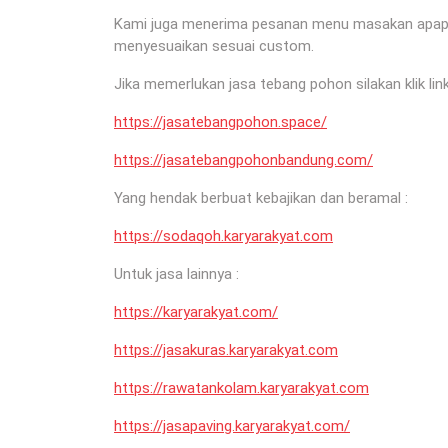
Kami juga menerima pesanan menu masakan apapun 
menyesuaikan sesuai custom.
Jika memerlukan jasa tebang pohon silakan klik link
https://jasatebangpohon.space/
https://jasatebangpohonbandung.com/
Yang hendak berbuat kebajikan dan beramal :
https://sodaqoh.karyarakyat.com
Untuk jasa lainnya :
https://karyarakyat.com/
https://jasakuras.karyarakyat.com
https://rawatankolam.karyarakyat.com
https://jasapaving.karyarakyat.com/