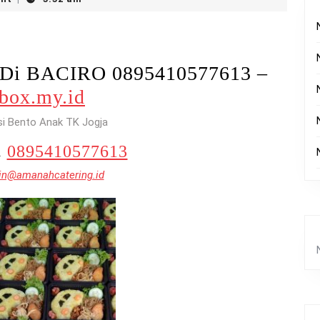
 Di BACIRO 0895410577613 –
ibox.my.id
si Bento Anak TK Jogja
.
0895410577613
n@amanahcatering.id