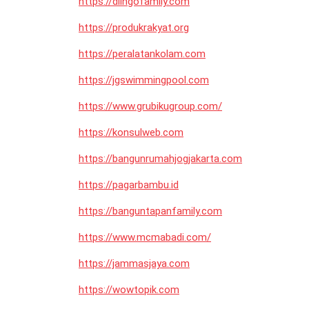
https://dlingofamily.com
https://produkrakyat.org
https://peralatankolam.com
https://jgswimmingpool.com
https://www.grubikugroup.com/
https://konsulweb.com
https://bangunrumahjogjakarta.com
https://pagarbambu.id
https://banguntapanfamily.com
https://www.mcmabadi.com/
https://jammasjaya.com
https://wowtopik.com