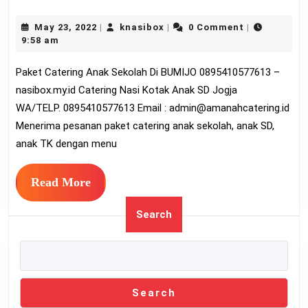
Catering
May
knasibox
May 23, 2022
knasibox
0 Comment
|
|
|
Anak
23,
9:58 am
Sekolah
2022
Paket Catering Anak Sekolah Di BUMIJO 0895410577613 –
Di
nasibox.my.id Catering Nasi Kotak Anak SD Jogja
BUMIJO
WA/TELP. 0895410577613 Email :
admin@amanahcatering.id
089541057
Menerima pesanan paket catering anak sekolah, anak SD,
anak TK dengan menu
Read
Read More
More
Search
Search