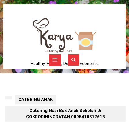
Skip
to
content
Skip
to
content
Open
Button
Healthy, Higienis, Delicius, Economis
CATERING ANAK
Catering Nasi Box Anak Sekolah Di
COKRODININGRATAN 0895410577613