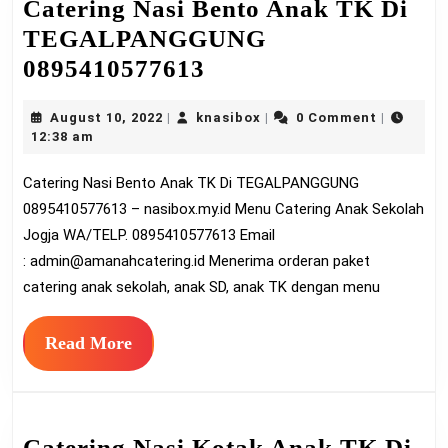
Catering Nasi Bento Anak TK Di
TEGALPANGGUNG
Catering
0895410577613
Nasi
August
knasibox
August 10, 2022
knasibox
0 Comment
|
|
|
Bento
10,
12:38 am
Anak
2022
Catering Nasi Bento Anak TK Di TEGALPANGGUNG
TK
0895410577613 – nasibox.my.id Menu Catering Anak Sekolah
Di
Jogja WA/TELP. 0895410577613 Email
TEGALPANGGUNG
:
admin@amanahcatering.id
Menerima orderan paket
0895410577613
catering anak sekolah, anak SD, anak TK dengan menu
Read
Read More
More
Catering Nasi Kotak Anak TK Di