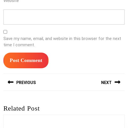
Website
Save my name, email, and website in this browser for the next
time I comment.
Post
PREVIOUS
NEXT
navigation
Previous
Next
post:
post:
Related Post