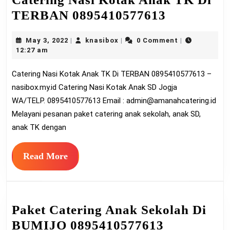
Catering
TERBAN 0895410577613
Nasi
May
knasibox
May 3, 2022
knasibox
0 Comment
|
|
|
Kotak
3,
12:27 am
Anak
2022
Catering Nasi Kotak Anak TK Di TERBAN 0895410577613 –
TK
nasibox.my.id Catering Nasi Kotak Anak SD Jogja
Di
WA/TELP. 0895410577613 Email :
admin@amanahcatering.id
TERBAN
Melayani pesanan paket catering anak sekolah, anak SD,
089541057
anak TK dengan
Read
Read More
More
Paket Catering Anak Sekolah Di
Paket
BUMIJO 0895410577613