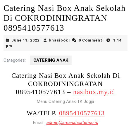
Catering Nasi Box Anak Sekolah
Di COKRODININGRATAN
0895410577613
June
knasibox
June 11, 2022
knasibox
0 Comment
1:14
|
|
|
11,
pm
2022
Categories:
CATERING ANAK
Catering Nasi Box Anak Sekolah Di
COKRODININGRATAN
0895410577613 –
nasibox.my.id
Menu Catering Anak TK Jogja
WA/TELP.
0895410577613
Email :
admin@amanahcatering.id