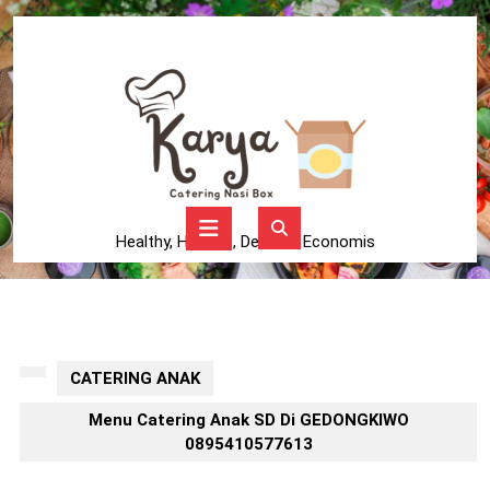
Skip
to
content
Skip
to
content
Open
Button
Healthy, Higienis, Delicius, Economis
CATERING ANAK
Menu Catering Anak SD Di GEDONGKIWO
0895410577613