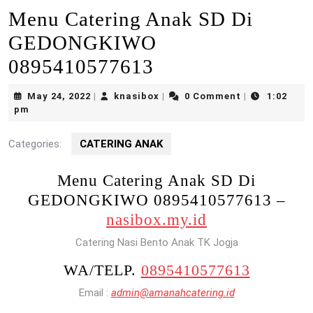
Menu Catering Anak SD Di
GEDONGKIWO
0895410577613
May
knasibox
May 24, 2022
knasibox
0 Comment
1:02
|
|
|
24,
pm
2022
Categories:
CATERING ANAK
Menu Catering Anak SD Di
GEDONGKIWO 0895410577613 –
nasibox.my.id
Catering Nasi Bento Anak TK Jogja
WA/TELP.
0895410577613
Email :
admin@amanahcatering.id