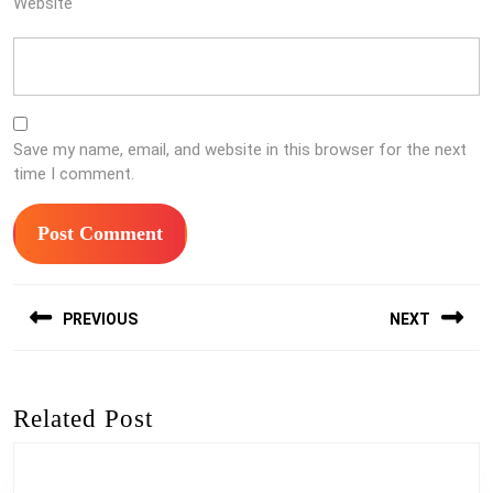
Website
Save my name, email, and website in this browser for the next
time I comment.
Post
PREVIOUS
NEXT
navigation
Previous
Next
post:
post:
Related Post