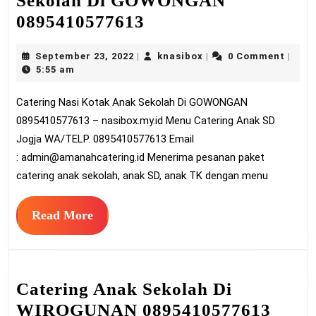
Sekolah Di GOWONGAN
Catering
0895410577613
Nasi
September
knasibox
September 23, 2022
knasibox
0 Comment
|
|
|
Kotak
23,
5:55 am
Anak
2022
Catering Nasi Kotak Anak Sekolah Di GOWONGAN
Sekolah
0895410577613 – nasibox.my.id Menu Catering Anak SD
Di
Jogja WA/TELP. 0895410577613 Email
GOWONGAN
:
admin@amanahcatering.id
Menerima pesanan paket
0895410577613
catering anak sekolah, anak SD, anak TK dengan menu
Read
Read More
More
Catering Anak Sekolah Di
Cater
WIROGUNAN 0895410577613