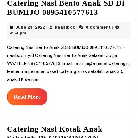
Catering Nasi Bento Anak SD Di
Catering
BUMIJO 0895410577613
Nasi
June
knasibox
June 24, 2022
knasibox
0 Comment
|
|
|
Bento
24,
9:54 pm
Anak
2022
Catering Nasi Bento Anak SD Di BUMIJO 0895410577613 –
SD
nasibox.my.id Catering Nasi Bento Anak Sekolah Jogja
Di
WA/TELP. 0895410577613 Email :
admin@amanahcatering.id
BUMIJO
Menerima pesanan paket catering anak sekolah, anak SD,
089541057
anak TK dengan
Read
Read More
More
Catering Nasi Kotak Anak