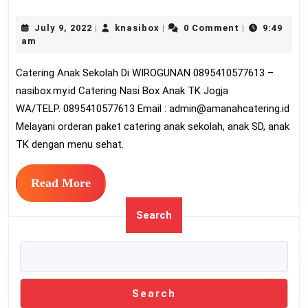
Anak
July
knasibox
July 9, 2022
knasibox
0 Comment
9:49
|
|
|
Seko
9,
am
Di
2022
Catering Anak Sekolah Di WIROGUNAN 0895410577613 –
WIR
nasibox.my.id Catering Nasi Box Anak TK Jogja
0895
WA/TELP. 0895410577613 Email :
admin@amanahcatering.id
Melayani orderan paket catering anak sekolah, anak SD, anak
TK dengan menu sehat.
Read
Read More
More
Search
Search