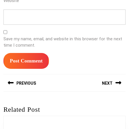
Website
Save my name, email, and website in this browser for the next
time I comment.
Post
PREVIOUS
NEXT
navigation
Previous
Next
post:
post:
Related Post