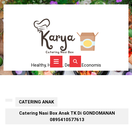
Skip
to
content
Skip
to
content
Open
Button
Healthy, Higienis, Delicius, Economis
CATERING ANAK
Catering Nasi Box Anak TK Di GONDOMANAN
0895410577613