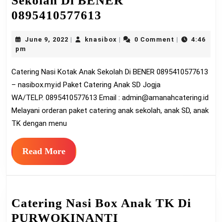
Sekolah Di BENER
Catering
0895410577613
Nasi
June
knasibox
June 9, 2022
knasibox
0 Comment
4:46
|
|
|
Kotak
9,
pm
Anak
2022
Catering Nasi Kotak Anak Sekolah Di BENER 0895410577613
Sekolah
– nasibox.my.id Paket Catering Anak SD Jogja
Di
WA/TELP. 0895410577613 Email :
admin@amanahcatering.id
BENER
Melayani orderan paket catering anak sekolah, anak SD, anak
0895410577613
TK dengan menu
Read
Read More
More
Catering Nasi Box Anak TK Di
PURWOKINANTI