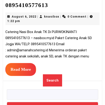
Catering
0895410577613
Nasi
August
knasibox
August 6, 2022
knasibox
0 Comment
|
|
|
Box
6,
1:22 pm
Anak
2022
Catering Nasi Box Anak TK Di PURWOKINANTI
TK
0895410577613 – nasibox.my.id Paket Catering Anak SD
Di
Jogja WA/TELP. 0895410577613 Email
PURWOKINANTI
:
admin@amanahcatering.id
Menerima orderan paket
0895410577613
catering anak sekolah, anak SD, anak TK dengan menu
Read
Read More
More
Search