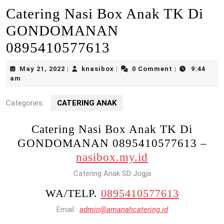
Catering Nasi Box Anak TK Di
GONDOMANAN
0895410577613
May
knasibox
May 21, 2022
knasibox
0 Comment
9:44
|
|
|
21,
am
2022
Categories:
CATERING ANAK
Catering Nasi Box Anak TK Di
GONDOMANAN 0895410577613 –
nasibox.my.id
Catering Anak SD Jogja
WA/TELP.
0895410577613
Email :
admin@amanahcatering.id