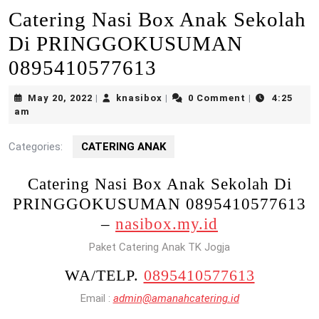
Catering Nasi Box Anak Sekolah
Di PRINGGOKUSUMAN
0895410577613
May
knasibox
May 20, 2022
knasibox
0 Comment
4:25
|
|
|
20,
am
2022
Categories:
CATERING ANAK
Catering Nasi Box Anak Sekolah Di
PRINGGOKUSUMAN 0895410577613
–
nasibox.my.id
Paket Catering Anak TK Jogja
WA/TELP.
0895410577613
Email :
admin@amanahcatering.id