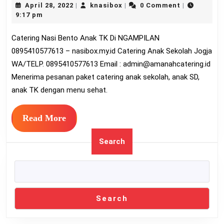
April
knasibox
April 28, 2022
knasibox
0 Comment
|
|
|
Bento
28,
9:17 pm
Anak
2022
Catering Nasi Bento Anak TK Di NGAMPILAN
TK
0895410577613 – nasibox.my.id Catering Anak Sekolah Jogja
Di
WA/TELP. 0895410577613 Email :
admin@amanahcatering.id
NGA
Menerima pesanan paket catering anak sekolah, anak SD,
08954
anak TK dengan menu sehat.
Read
Read More
More
Search
Search