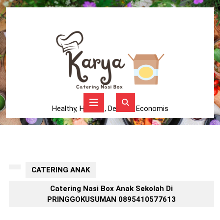
Skip
to
content
Skip
to
content
Open
Button
Healthy, Higienis, Delicius, Economis
CATERING ANAK
Catering Nasi Box Anak Sekolah Di
PRINGGOKUSUMAN 0895410577613