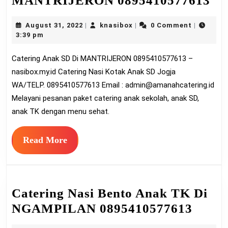
MANTRIJERON 0895410577613
An
August
knasibox
August 31, 2022
knasibox
0 Comment
|
|
|
SD
31,
3:39 pm
Di
2022
Catering Anak SD Di MANTRIJERON 0895410577613 –
M
nasibox.my.id Catering Nasi Kotak Anak SD Jogja
08
WA/TELP. 0895410577613 Email :
admin@amanahcatering.id
Melayani pesanan paket catering anak sekolah, anak SD,
anak TK dengan menu sehat.
Read
Read More
More
Catering Nasi Bento Anak TK Di
Cater
NGAMPILAN 0895410577613
Nasi