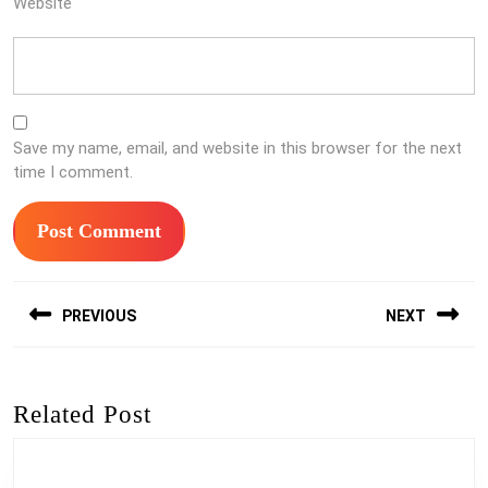
Website
Save my name, email, and website in this browser for the next
time I comment.
Post
PREVIOUS
NEXT
navigation
Previous
Next
post:
post:
Related Post