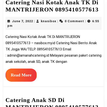
Catering Nasi Kotak Anak TK Di
Ca
MANTRIJERON 0895410577613
Na
June
knasibox
June 7, 2022
knasibox
0 Comment
6:55
|
|
|
Ko
7,
pm
An
2022
Catering Nasi Kotak Anak TK Di MANTRIJERON
T
0895410577613 – nasibox.my.id Catering Nasi Bento Anak
Di
TK Jogja WA/TELP. 0895410577613 Email
M
:
admin@amanahcatering.id
Melayani pesanan paket catering
08
anak sekolah, anak SD, anak TK dengan
Read
Read More
More
Catering Anak SD Di
Ca