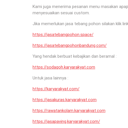
Kami juga menerima pesanan menu masakan apapun 
menyesuaikan sesuai custom.
Jika memerlukan jasa tebang pohon silakan klik link
https://jasatebangpohon.space/
https://jasatebangpohonbandung.com/
Yang hendak berbuat kebajikan dan beramal :
https://sodaqoh.karyarakyat.com
Untuk jasa lainnya :
https://karyarakyat.com/
https://jasakuras.karyarakyat.com
https://rawatankolam.karyarakyat.com
https://jasapaving.karyarakyat.com/