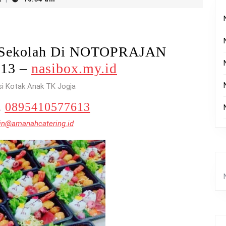
k Sekolah Di NOTOPRAJAN
613 –
nasibox.my.id
si Kotak Anak TK Jogja
.
0895410577613
n@amanahcatering.id