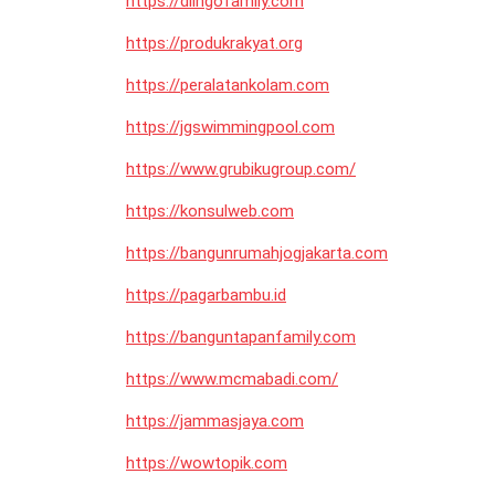
https://dlingofamily.com
https://produkrakyat.org
https://peralatankolam.com
https://jgswimmingpool.com
https://www.grubikugroup.com/
https://konsulweb.com
https://bangunrumahjogjakarta.com
https://pagarbambu.id
https://banguntapanfamily.com
https://www.mcmabadi.com/
https://jammasjaya.com
https://wowtopik.com