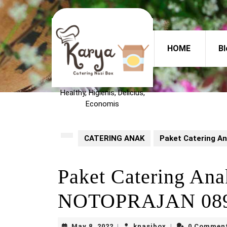
Skip
to
content
Skip
HOME
Bl
to
content
Healthy, Higienis, Delicius,
Economis
CATERING ANAK
Paket Catering 
Paket Catering Ana
NOTOPRAJAN 089
May
knasibox
May 8, 2022
knasibox
0 Commen
|
|