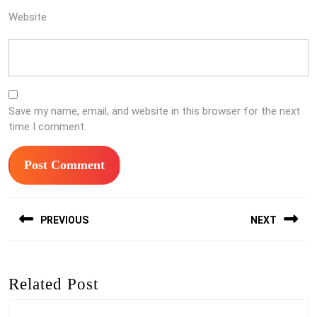
Website
Save my name, email, and website in this browser for the next
time I comment.
Post
PREVIOUS
NEXT
navigation
Previous
Next
post:
post:
Related Post