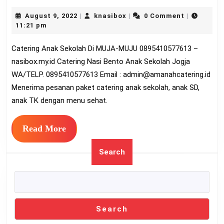
Anak
August
knasibox
August 9, 2022
knasibox
0 Comment
|
|
|
Sekolah
9,
11:21 pm
Di
2022
Catering Anak Sekolah Di MUJA-MUJU 0895410577613 –
MUJA-
nasibox.my.id Catering Nasi Bento Anak Sekolah Jogja
MUJU
WA/TELP. 0895410577613 Email :
admin@amanahcatering.id
08954105776
Menerima pesanan paket catering anak sekolah, anak SD,
anak TK dengan menu sehat.
Read
Read More
More
Search
Search