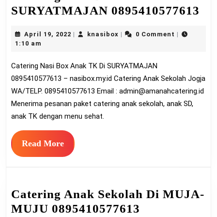
Ca
SURYATMAJAN 0895410577613
Na
April
knasibox
April 19, 2022
knasibox
0 Comment
|
|
|
Bo
19,
1:10 am
An
2022
Catering Nasi Box Anak TK Di SURYATMAJAN
T
0895410577613 – nasibox.my.id Catering Anak Sekolah Jogja
Di
WA/TELP. 0895410577613 Email :
admin@amanahcatering.id
SU
Menerima pesanan paket catering anak sekolah, anak SD,
08
anak TK dengan menu sehat.
Read
Read More
More
Catering Anak Sekolah Di MUJA-
Catering
MUJU 0895410577613