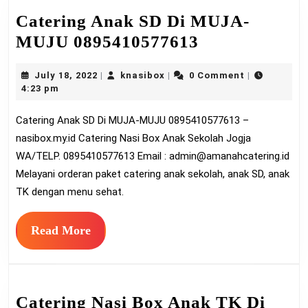
Catering Anak SD Di MUJA-
Catering
MUJU 0895410577613
Anak
July
knasibox
July 18, 2022
knasibox
0 Comment
|
|
|
SD
18,
4:23 pm
Di
2022
Catering Anak SD Di MUJA-MUJU 0895410577613 –
MUJA-
nasibox.my.id Catering Nasi Box Anak Sekolah Jogja
MUJU
WA/TELP. 0895410577613 Email :
admin@amanahcatering.id
08954105776
Melayani orderan paket catering anak sekolah, anak SD, anak
TK dengan menu sehat.
Read
Read More
More
Catering Nasi Box Anak TK Di