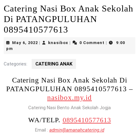
Catering Nasi Box Anak Sekolah
Di PATANGPULUHAN
0895410577613
May
knasibox
May 6, 2022
knasibox
0 Comment
9:00
|
|
|
6,
pm
2022
Categories:
CATERING ANAK
Catering Nasi Box Anak Sekolah Di
PATANGPULUHAN 0895410577613 –
nasibox.my.id
Catering Nasi Bento Anak Sekolah Jogja
WA/TELP.
0895410577613
Email :
admin@amanahcatering.id