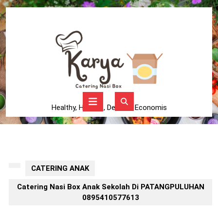
Skip
to
content
Skip
to
content
Open
Button
Healthy, Higienis, Delicius, Economis
CATERING ANAK
Catering Nasi Box Anak Sekolah Di PATANGPULUHAN
0895410577613