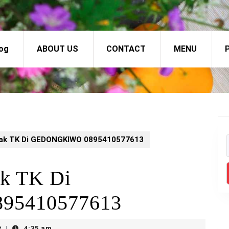
og
ABOUT US
CONTACT
MENU
P
nak TK Di GEDONGKIWO 0895410577613
ak TK Di
5410577613
t
4:35 am
|