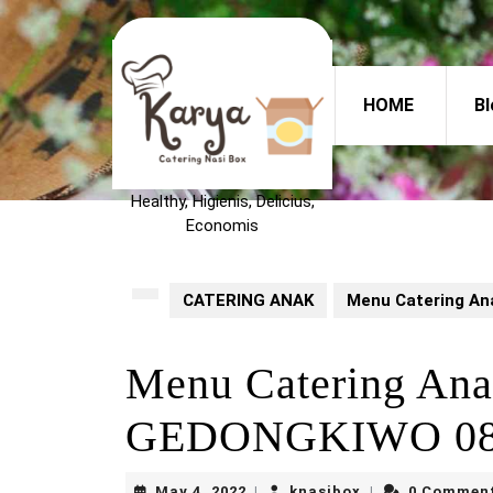
Skip
to
content
Skip
HOME
Bl
to
content
Healthy, Higienis, Delicius,
Economis
CATERING ANAK
Menu Catering A
Menu Catering An
GEDONGKIWO 089
May
knasibox
May 4, 2022
knasibox
0 Commen
|
|