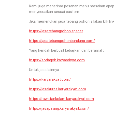
Kami juga menerima pesanan menu masakan apapun 
menyesuaikan sesuai custom.
Jika memerlukan jasa tebang pohon silakan klik link
https://jasatebangpohon.space/
https://jasatebangpohonbandung.com/
Yang hendak berbuat kebajikan dan beramal :
https://sodaqoh.karyarakyat.com
Untuk jasa lainnya :
https://karyarakyat.com/
https://jasakuras.karyarakyat.com
https://rawatankolam.karyarakyat.com
https://jasapaving.karyarakyat.com/