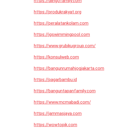
https://dlingofamily.com
https://produkrakyat.org
https://peralatankolam.com
https://jgswimmingpool.com
https://www.grubikugroup.com/
https://konsulweb.com
https://bangunrumahjogjakarta.com
https://pagarbambu.id
https://banguntapanfamily.com
https://www.mcmabadi.com/
https://jammasjaya.com
https://wowtopik.com