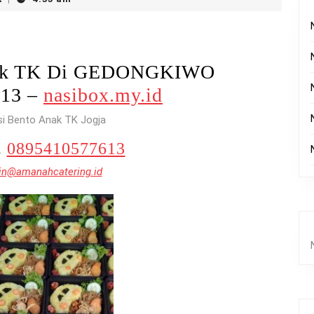
nak TK Di GEDONGKIWO
613 –
nasibox.my.id
si Bento Anak TK Jogja
.
0895410577613
n@amanahcatering.id