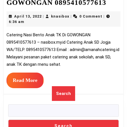
Cater
GOWONGAN 0895410577613
Nasi
April
knasibox
April 13, 2022
knasibox
0 Comment
|
|
|
Bento
13,
6:36 am
Anak
2022
Catering Nasi Bento Anak TK Di GOWONGAN
TK
0895410577613 – nasibox.my.id Catering Anak SD Jogja
Di
WA/TELP. 0895410577613 Email :
admin@amanahcatering.id
GOW
Melayani pesanan paket catering anak sekolah, anak SD,
08954
anak TK dengan menu sehat.
Read
Read More
More
Search
Search