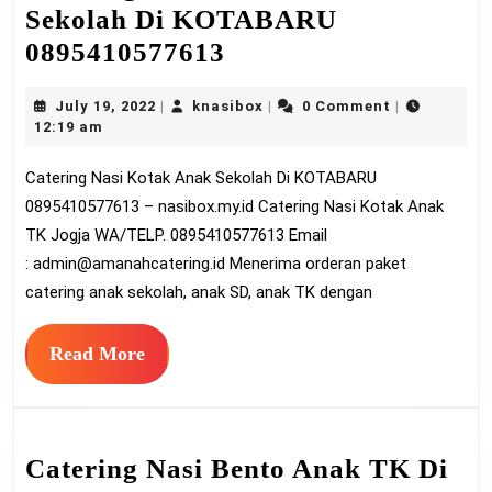
Sekolah Di KOTABARU
Catering
0895410577613
Nasi
July
knasibox
July 19, 2022
knasibox
0 Comment
|
|
|
Kotak
19,
12:19 am
Anak
2022
Catering Nasi Kotak Anak Sekolah Di KOTABARU
Sekolah
0895410577613 – nasibox.my.id Catering Nasi Kotak Anak
Di
TK Jogja WA/TELP. 0895410577613 Email
KOTABARU
:
admin@amanahcatering.id
Menerima orderan paket
0895410577613
catering anak sekolah, anak SD, anak TK dengan
Read
Read More
More
Catering Nasi Bento Anak TK Di