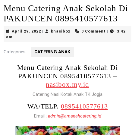
Menu Catering Anak Sekolah Di
PAKUNCEN 0895410577613
April
knasibox
April 29, 2022
knasibox
0 Comment
3:42
|
|
|
29,
am
2022
Categories:
CATERING ANAK
Menu Catering Anak Sekolah Di
PAKUNCEN 0895410577613 –
nasibox.my.id
Catering Nasi Kotak Anak TK Jogja
WA/TELP.
0895410577613
Email :
admin@amanahcatering.id