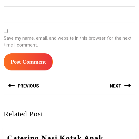
Save my name, email, and website in this browser for the next
time I comment.
Post
PREVIOUS
NEXT
navigation
Previous
Next
post:
post:
Related Post
Catering Nasi Kotak Anak