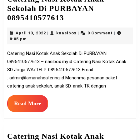
Sekolah Di PURBAYAN
Catering
0895410577613
Nasi
April
knasibox
April 13, 2022
knasibox
0 Comment
|
|
|
Kotak
13,
8:05 pm
Anak
2022
Catering Nasi Kotak Anak Sekolah Di PURBAYAN
Sekolah
0895410577613 – nasibox.my.id Catering Nasi Kotak Anak
Di
SD Jogja WA/TELP. 0895410577613 Email
PURBAYAN
:
admin@amanahcatering.id
Menerima pesanan paket
0895410577613
catering anak sekolah, anak SD, anak TK dengan
Read
Read More
More
Catering Nasi Kotak Anak