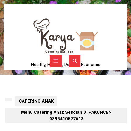
Skip
to
content
Skip
to
content
Open
Button
Healthy, Higienis, Delicius, Economis
CATERING ANAK
Menu Catering Anak Sekolah Di PAKUNCEN
0895410577613