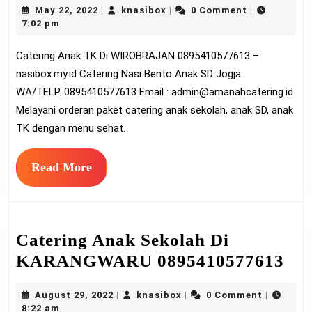
May
knasibox
May 22, 2022
knasibox
0 Comment
|
|
|
TK
22,
7:02 pm
Di
2022
Catering Anak TK Di WIROBRAJAN 0895410577613 –
WI
nasibox.my.id Catering Nasi Bento Anak SD Jogja
089
WA/TELP. 0895410577613 Email :
admin@amanahcatering.id
Melayani orderan paket catering anak sekolah, anak SD, anak
TK dengan menu sehat.
Read
Read More
More
Catering Anak Sekolah Di
Cat
KARANGWARU 0895410577613
An
August
knasibox
August 29, 2022
knasibox
0 Comment
|
|
|
Sek
29,
8:22 am