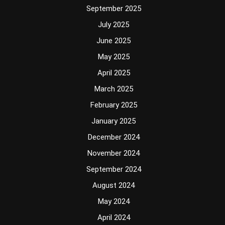
September 2025
July 2025
June 2025
May 2025
April 2025
March 2025
February 2025
January 2025
December 2024
November 2024
September 2024
August 2024
May 2024
April 2024