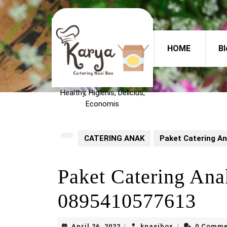
Skip
to
content
Skip
HOME
Bl
to
content
Healthy, Higienis, Delicius,
Economis
CATERING ANAK
Paket Catering 
Paket Catering A
0895410577613
April
knasibox
April 26, 2022
knasibox
0 Comme
|
|