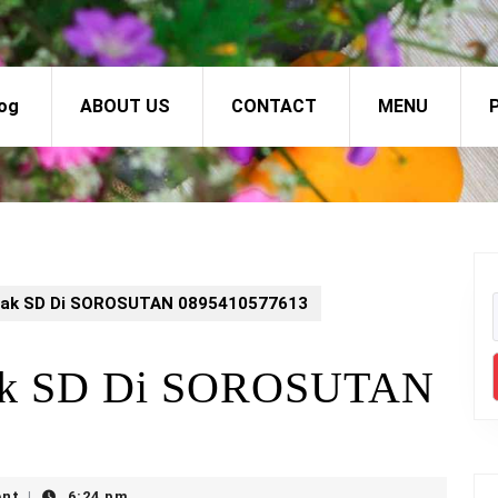
og
ABOUT US
CONTACT
MENU
P
Anak SD Di SOROSUTAN 0895410577613
nak SD Di SOROSUTAN
nt
6:24 pm
|