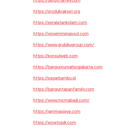
https://dlingofamily.com
https://produkrakyat.org
https://peralatankolam.com
https://jgswimmingpool.com
https://www.grubikugroup.com/
https://konsulweb.com
https://bangunrumahjogjakarta.com
https://pagarbambu.id
https://banguntapanfamily.com
https://www.mcmabadi.com/
https://jammasjaya.com
https://wowtopik.com