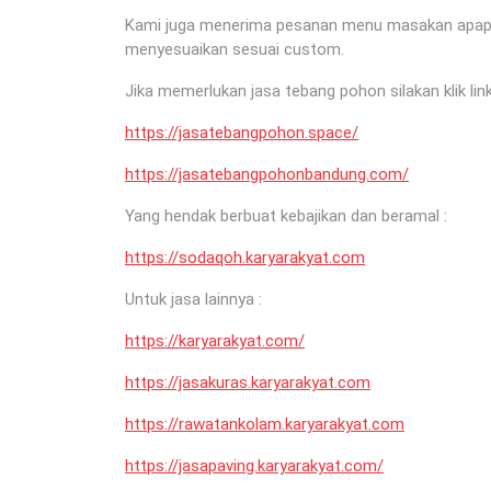
Kami juga menerima pesanan menu masakan apapun 
menyesuaikan sesuai custom.
Jika memerlukan jasa tebang pohon silakan klik link
https://jasatebangpohon.space/
https://jasatebangpohonbandung.com/
Yang hendak berbuat kebajikan dan beramal :
https://sodaqoh.karyarakyat.com
Untuk jasa lainnya :
https://karyarakyat.com/
https://jasakuras.karyarakyat.com
https://rawatankolam.karyarakyat.com
https://jasapaving.karyarakyat.com/