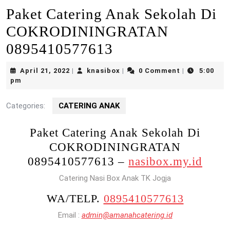
Paket Catering Anak Sekolah Di
COKRODININGRATAN
0895410577613
April
knasibox
April 21, 2022
knasibox
0 Comment
5:00
|
|
|
21,
pm
2022
Categories:
CATERING ANAK
Paket Catering Anak Sekolah Di
COKRODININGRATAN
0895410577613 –
nasibox.my.id
Catering Nasi Box Anak TK Jogja
WA/TELP.
0895410577613
Email :
admin@amanahcatering.id