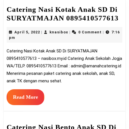
Catering Nasi Kotak Anak SD Di
Ca
SURYATMAJAN 0895410577613
Na
April
knasibox
April 5, 2022
knasibox
0 Comment
7:16
|
|
|
Ko
5,
pm
An
2022
Catering Nasi Kotak Anak SD Di SURYATMAJAN
SD
0895410577613 – nasibox.my.id Catering Anak Sekolah Jogja
Di
WA/TELP. 0895410577613 Email :
admin@amanahcatering.id
SU
Menerima pesanan paket catering anak sekolah, anak SD,
08
anak TK dengan menu sehat.
Read
Read More
More
Catering Nasi Bento Anak SD Di