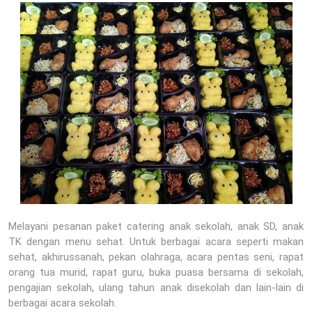
Melayani pesanan paket catering anak sekolah, anak SD, anak
TK dengan menu sehat. Untuk berbagai acara seperti makan
sehat, akhirussanah, pekan olahraga, acara pentas seni, rapat
orang tua murid, rapat guru, buka puasa bersama di sekolah,
pengajian sekolah, ulang tahun anak disekolah dan lain-lain di
berbagai acara sekolah.