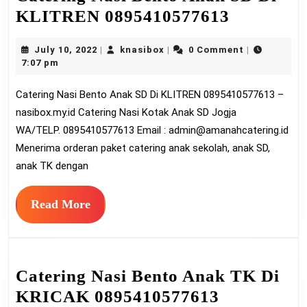
Catering
KLITREN 0895410577613
Nasi
July
knasibox
July 10, 2022
knasibox
0 Comment
|
|
|
Bento
10,
7:07 pm
Anak
2022
Catering Nasi Bento Anak SD Di KLITREN 0895410577613 –
SD
nasibox.my.id Catering Nasi Kotak Anak SD Jogja
Di
WA/TELP. 0895410577613 Email :
admin@amanahcatering.id
KLITRE
Menerima orderan paket catering anak sekolah, anak SD,
08954105
anak TK dengan
Read
Read More
More
Catering Nasi Bento Anak TK Di
Catering
KRICAK 0895410577613