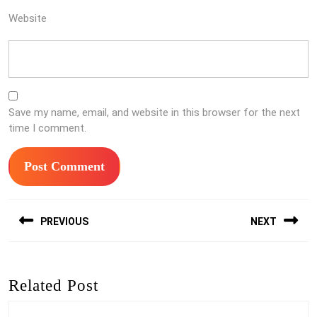
Website
Save my name, email, and website in this browser for the next
time I comment.
Post
PREVIOUS
NEXT
navigation
Previous
Next
post:
post:
Related Post