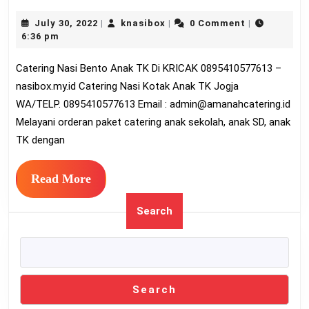
Nasi
July
knasibox
July 30, 2022
knasibox
0 Comment
|
|
|
Bento
30,
6:36 pm
Anak
2022
Catering Nasi Bento Anak TK Di KRICAK 0895410577613 –
TK
nasibox.my.id Catering Nasi Kotak Anak TK Jogja
Di
WA/TELP. 0895410577613 Email :
admin@amanahcatering.id
KRICAK
Melayani orderan paket catering anak sekolah, anak SD, anak
089541057
TK dengan
Read
Read More
More
Search
Search