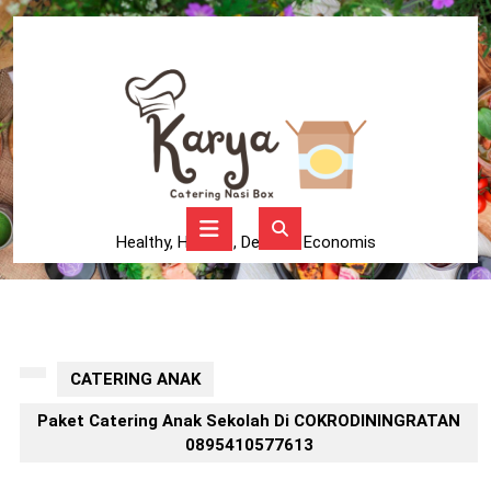
Skip
to
content
Skip
to
content
Open
Button
Healthy, Higienis, Delicius, Economis
CATERING ANAK
Paket Catering Anak Sekolah Di COKRODININGRATAN
0895410577613